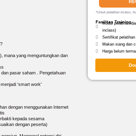
RE
*Untuk pelatihan inclass, ho
Fasilitas Training
Modul pelatihan da
inclass)
Sertifikat pelatihan
 ?
Makan siang dan co
Harga belum terma
an), mana yang menguntungkan dan
Do
ss
), dan pasar saham . Pengetahuan
 menjadi ‘smart work’
han dengan menggunakan Internet
tis
berbakti kepada sesama
esuaikan dengan peserta)
 pensiun. Mengenal potensi diri