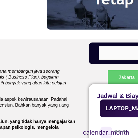
imana membangun jiwa seorang
is ( Business Plan), bagaimn
Jakarta
h banyak yang akan kita pelajari
Jadwal & Bia
ada aspek kewirausahaan. Padahal
pensiun. Bahkan banyak yang uang
LAPTOP_M
siun, yang tidak hanya mengajarkan
iapan psikologis, mengelola
calendar_month
TANGGAL