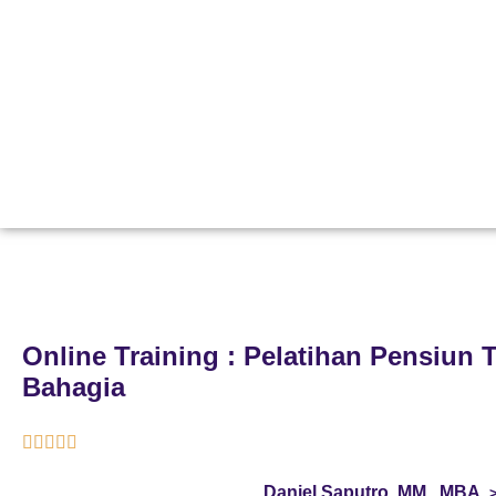
Online Training : Pelatihan Pensiun 
Bahagia





Daniel Saputro, MM., MBA.