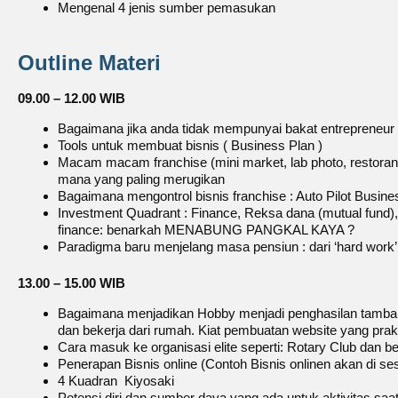
Mengenal 4 jenis sumber pemasukan
Outline Materi
09.00 – 12.00 WIB
Bagaimana jika anda tidak mempunyai bakat entrepreneur
Tools untuk membuat bisnis ( Business Plan )
Macam macam franchise (mini market, lab photo, restor
mana yang paling merugikan
Bagaimana mengontrol bisnis franchise : Auto Pilot Busine
Investment Quadrant : Finance, Reksa dana (mutual fund
finance: benarkah MENABUNG PANGKAL KAYA ?
Paradigma baru menjelang masa pensiun : dari ‘hard work’
13.00 – 15.00 WIB
Bagaimana menjadikan Hobby menjadi penghasilan tamba
dan bekerja dari rumah. Kiat pembuatan website yang prak
Cara masuk ke organisasi elite seperti: Rotary Club dan 
Penerapan Bisnis online (Contoh Bisnis onlinen akan di s
4 Kuadran Kiyosaki
Potensi diri dan sumber daya yang ada untuk aktivitas saat