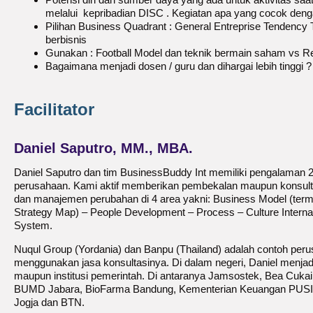
melalui kepribadian DISC . Kegiatan apa yang cocok deng
Pilihan Business Quadrant : General Entreprise Tendency
berbisnis
Gunakan : Football Model dan teknik bermain saham vs 
Bagaimana menjadi dosen / guru dan dihargai lebih tinggi ?
Facilitator
Daniel Saputro, MM., MBA.
Daniel Saputro dan tim BusinessBuddy Int memiliki pengalaman 2
perusahaan. Kami aktif memberikan pembekalan maupun konsultas
dan manajemen perubahan di 4 area yakni: Business Model (ter
Strategy Map) – People Development – Process – Culture Internal
System.
Nuqul Group (Yordania) dan Banpu (Thailand) adalah contoh perus
menggunakan jasa konsultasinya. Di dalam negeri, Daniel menja
maupun institusi pemerintah. Di antaranya Jamsostek, Bea Cukai
BUMD Jabara, BioFarma Bandung, Kementerian Keuangan PUS
Jogja dan BTN.