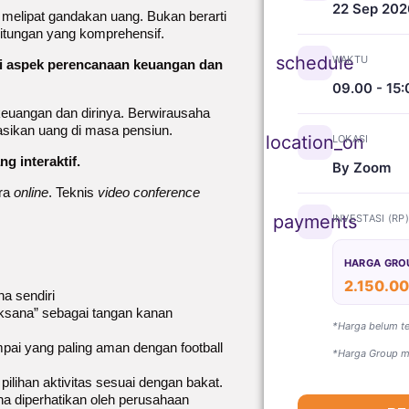
22 Sep 202
 melipat gandakan uang. Bukan berarti
hitungan yang komprehensif.
schedule
WAKTU
kni aspek perencanaan keuangan dan
09.00 - 15:
 keuangan dan dirinya. Berwirausaha
tasikan uang di masa pensiun.
location_on
LOKASI
ng interaktif.
By Zoom
ara
online
. Teknis
video conference
payments
INVESTASI (RP
HARGA GRO
2.150.0
a sendiri
aksana” sebagai tangan kanan
*Harga belum t
mpai yang paling aman dengan football
*Harga Group mi
ilihan aktivitas sesuai dengan bakat.
a diperhatikan oleh perusahaan