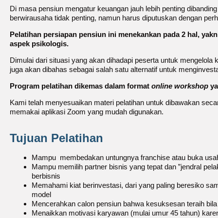
Di masa pensiun mengatur keuangan jauh lebih penting dibanding
berwirausaha tidak penting, namun harus diputuskan dengan per
Pelatihan persiapan pensiun ini menekankan pada 2 hal, ya
aspek psikologis.
Dimulai dari situasi yang akan dihadapi peserta untuk mengelola
juga akan dibahas sebagai salah satu alternatif untuk menginves
Program pelatihan dikemas dalam format
online workshop
ya
Kami telah menyesuaikan materi pelatihan untuk dibawakan sec
memakai aplikasi Zoom yang mudah digunakan.
Tujuan Pelatihan
Mampu membedakan untungnya franchise atau buka usah
Mampu memilih partner bisnis yang tepat dan ”jendral pel
berbisnis
Memahami kiat berinvestasi, dari yang paling beresiko sa
model
Mencerahkan calon pensiun bahwa kesuksesan teraih bila p
Menaikkan motivasi karyawan (mulai umur 45 tahun) karen