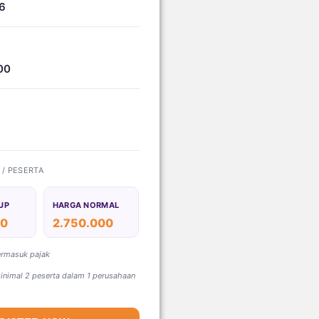
6
00
) / PESERTA
UP
HARGA NORMAL
00
2.750.000
ermasuk pajak
nimal 2 peserta dalam 1 perusahaan