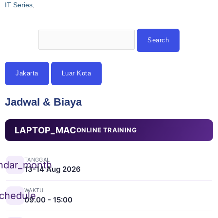
IT Series
,
Jakarta
Luar Kota
Jadwal & Biaya
LAPTOP_MAC
ONLINE TRAINING
TANGGAL
ndar_month
13-14 Aug 2026
WAKTU
chedule
09.00 - 15:00