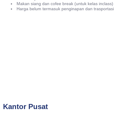
Makan siang dan cofee break (untuk kelas inclass)
Harga belum termasuk penginapan dan trasportasi
Phone
021-7919 8730
Public Training (Whatsapp)
+62 813-8834-2078
In House Training (Whatsapp)
+62 858-8075-1854
Email
cs@valueconsulttraining.com
Kantor Pusat
PT Kreasi Nilai Grup
Gedung ILP Lantai 2, Ruang 219, Jalan Raya Pasar Minggu