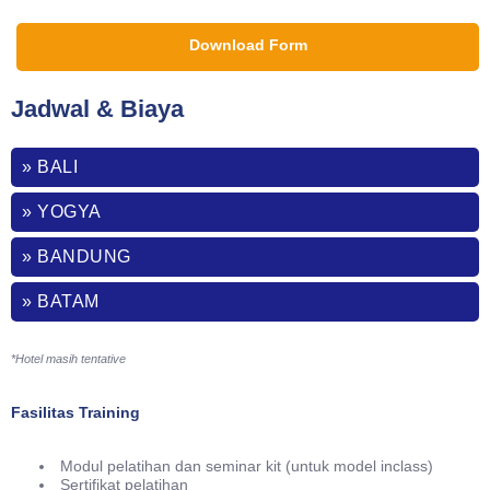
Download Form
Jadwal & Biaya
» BALI
» YOGYA
» BANDUNG
» BATAM
*Hotel masih tentative
Fasilitas Training
Modul pelatihan dan seminar kit (untuk model inclass)
Sertifikat pelatihan