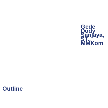
Gede
Dody
Sanjaya,
ST.,
MMKom
Outline