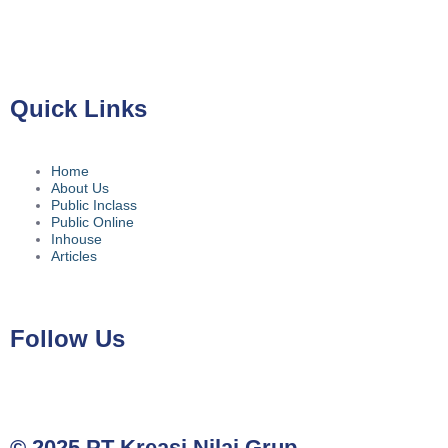
No.39A, Kota Jakarta Selatan, Daerah Khusus Ibukota Jakarta
12780
Quick Links
Home
About Us
Public Inclass
Public Online
Inhouse
Articles
Follow Us
© 2025 PT Kreasi Nilai Grup