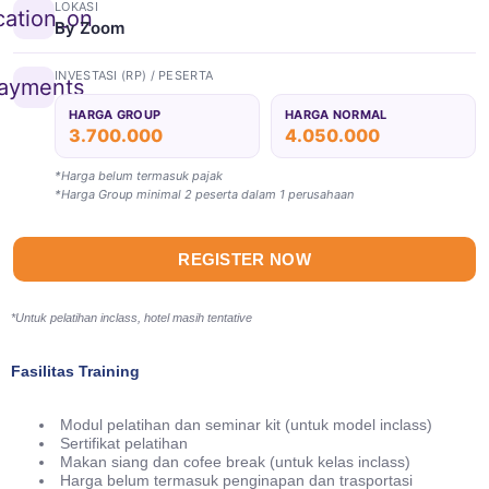
LOKASI
cation_on
By Zoom
INVESTASI (RP) / PESERTA
ayments
HARGA GROUP
HARGA NORMAL
3.700.000
4.050.000
*Harga belum termasuk pajak
*Harga Group minimal 2 peserta dalam 1 perusahaan
REGISTER NOW
*Untuk pelatihan inclass, hotel masih tentative
Fasilitas Training
Modul pelatihan dan seminar kit (untuk model inclass)
Sertifikat pelatihan
Makan siang dan cofee break (untuk kelas inclass)
Harga belum termasuk penginapan dan trasportasi