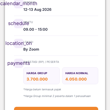
TANGGAL
calendar_month
12-13 Aug 2026
WAKTU
schedule
09.00 - 15:00
LOKASI
location_on
By Zoom
INVESTASI (RP) / PESERTA
payments
HARGA GROUP
HARGA NORMAL
3.700.000
4.050.000
*Harga belum termasuk pajak
*Harga Group minimal 2 peserta dalam 1 perusahaan