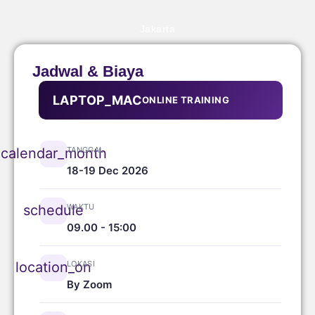
Jakarta
Jadwal & Biaya
LAPTOP_MAC
ONLINE TRAINING
TANGGAL
calendar_month
18-19 Dec 2026
WAKTU
schedule
09.00 - 15:00
LOKASI
location_on
By Zoom