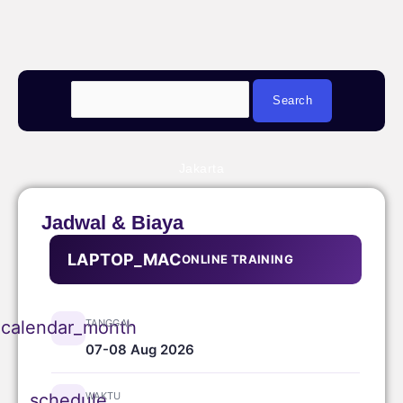
Jakarta
Jadwal & Biaya
LAPTOP_MAC
ONLINE TRAINING
TANGGAL
calendar_month
07-08 Aug 2026
WAKTU
schedule