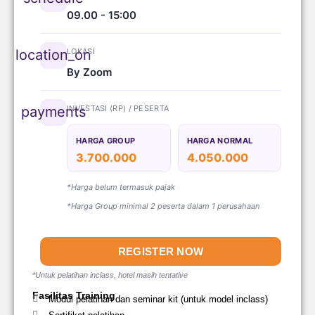
09.00 - 15:00
LOKASI
location_on
By Zoom
INVESTASI (RP) / PESERTA
payments
HARGA GROUP
HARGA NORMAL
3.700.000
4.050.000
*Harga belum termasuk pajak
*Harga Group minimal 2 peserta dalam 1 perusahaan
REGISTER NOW
*Untuk pelatihan inclass, hotel masih tentative
Fasilitas Training
Modul pelatihan dan seminar kit (untuk model inclass)