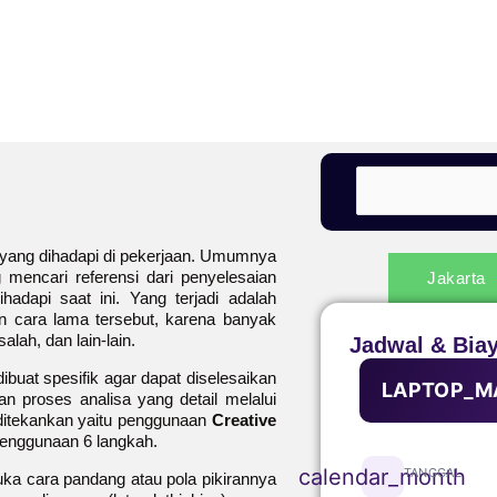
 yang dihadapi di pekerjaan. Umumnya
mencari referensi dari penyelesaian
Jakarta
dapi saat ini. Yang terjadi adalah
n cara lama tersebut, karena banyak
alah, dan lain-lain.
Jadwal & Bia
ibuat spesifik agar dapat diselesaikan
LAPTOP_M
an proses analisa yang detail melalui
t ditekankan yaitu penggunaan
Creative
 penggunaan 6 langkah.
calendar_month
TANGGAL
uka cara pandang atau pola pikirannya