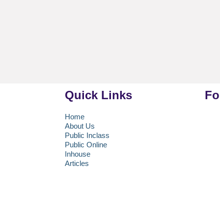
Quick Links
Fo
Home
About Us
uang 219, Jalan
Public Inclass
.39A, Kota
Public Online
h Khusus Ibukota
Inhouse
Articles