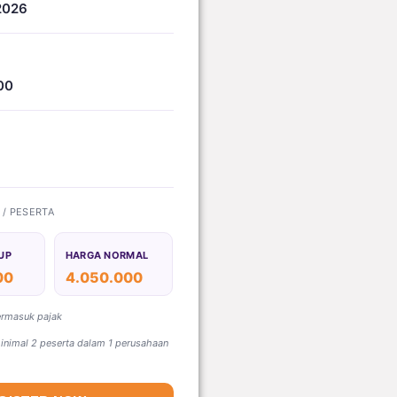
2026
00
) / PESERTA
UP
HARGA NORMAL
00
4.050.000
ermasuk pajak
nimal 2 peserta dalam 1 perusahaan