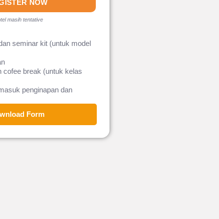
GISTER NOW
tel masih tentative
dan seminar kit (untuk model
an
 cofee break (untuk kelas
rmasuk penginapan dan
wnload Form