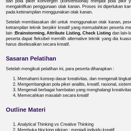
dari pola piker konvergen (konvensional) menjadi pola pikir y
mengaktifkan penggunaan otak kanan. Proses ini diperlukan kare
pada keterampilan menggunakan otak kanan.
Setelah membiasakan diri untuk menggunakan otak kanan, pese
ketrampilan teknik berpikir kreatif yang memudahkan peserta m
lain :
Brainstorming, Attribute Listing, Check Listing
dan lain-l
peserta dapat fleksibel memilih alternative teknik yang dia kua
harus diselesaikan secara kreatif.
Sasaran Pelatihan
Setelah mengikuti pelatihan ini, para peserta diharapkan :
Memahami konsep dasar kreativitas, dan mengenali tingkat
Mengembangkan pola piker analitis, kreatif, rasional, siste
Mengenali berbagai hambatan yang menghalangi kreativitas
Memecahkan masalah secara kreatif
Outline Materi
Analytical Thinking vs Creative Thinking
Membuka blocking pikiran : menjadi individu kreatif