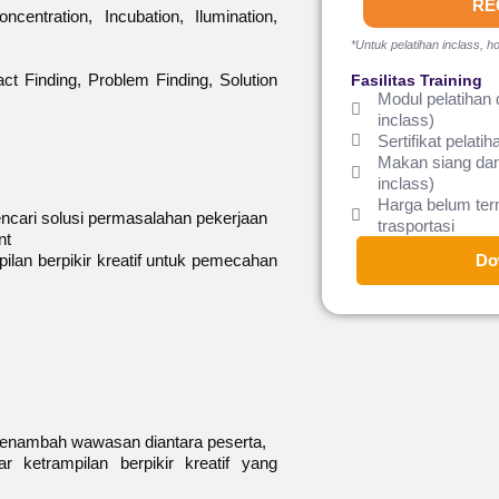
RE
centration, Incubation, Ilumination,
*Untuk pelatihan inclass, ho
t Finding, Problem Finding, Solution
Fasilitas Training
Modul pelatihan 
inclass)
Sertifikat pelatih
Makan siang dan
inclass)
Harga belum te
mencari solusi permasalahan pekerjaan
trasportasi
nt
lan berpikir kreatif untuk pemecahan
Do
menambah wawasan diantara peserta,
ketrampilan berpikir kreatif yang