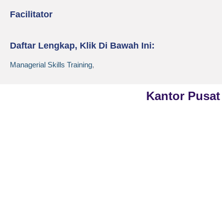
Facilitator
Daftar Lengkap, Klik Di Bawah Ini:
Managerial Skills Training
,
Kantor Pusat
Phone
021-7919 8730
PT Kreasi Nilai Grup
Public Training (Whatsapp)
+62 813-8834-2078
Gedung ILP Lantai 2, R
Raya Pasar Minggu No
In House Training (Whatsapp)
Jakarta Selatan, Daera
+62 858-8075-1854
Jakarta 12780
Email
cs@valueconsulttraining.com