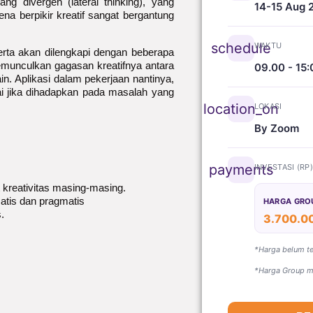
ang divergen (lateral thinking), yang
14-15 Aug 
na berpikir kreatif sangat bergantung
schedule
WAKTU
rta akan dilengkapi dengan beberapa
emunculkan gagasan kreatifnya antara
09.00 - 15:
ain. Aplikasi dalam pekerjaan nantinya,
sai jika dihadapkan pada masalah yang
location_on
LOKASI
By Zoom
payments
INVESTASI (RP
 kreativitas masing-masing.
matis dan pragmatis
HARGA GRO
.
3.700.0
*Harga belum t
*Harga Group mi