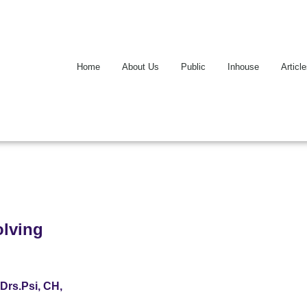
Home
About Us
Public
Inhouse
Articl
olving
Drs.Psi, CH,