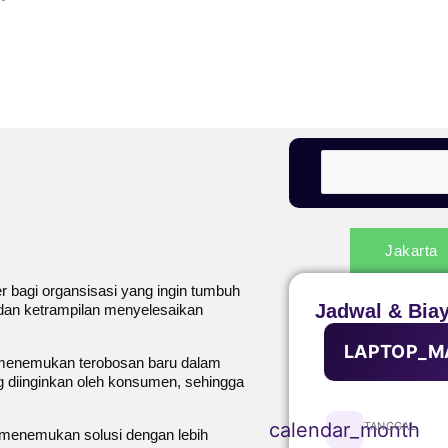
Jakarta
r bagi organsisasi yang ingin tumbuh
Jadwal & Bia
dan ketrampilan menyelesaikan
LAPTOP_M
 menemukan terobosan baru dalam
g diinginkan oleh konsumen, sehingga
calendar_month
TANGGAL
menemukan solusi dengan lebih