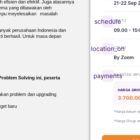
 efisien dan efektif. Juga atasannya
21-22 Sep 
oblema yang dibawakan oleh
mampu meyelesaikan masalah
schedule
WAKTU
09.00 - 15:
banyak perusahaan Indonesia dan
ti berhasil. Untuk masa depan
location_on
LOKASI
By Zoom
payments
INVESTASI (RP
roblem Solving ini, peserta
HARGA GRO
kan problem dan upgrading
3.700.0
rget baru
*Harga belum t
*Harga Group mi