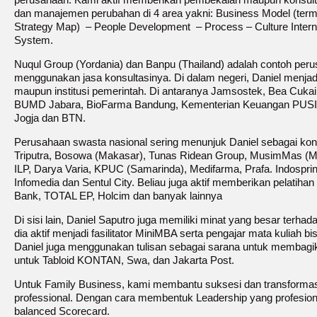
dan manajemen perubahan di 4 area yakni: Business Model (ter
Strategy Map) – People Development – Process – Culture Interna
System.
Nuqul Group (Yordania) dan Banpu (Thailand) adalah contoh perus
menggunakan jasa konsultasinya. Di dalam negeri, Daniel menja
maupun institusi pemerintah. Di antaranya Jamsostek, Bea Cukai
BUMD Jabara, BioFarma Bandung, Kementerian Keuangan PUS
Jogja dan BTN.
Perusahaan swasta nasional sering menunjuk Daniel sebagai kon
Triputra, Bosowa (Makasar), Tunas Ridean Group, MusimMas (M
ILP, Darya Varia, KPUC (Samarinda), Medifarma, Prafa. Indosprin
Infomedia dan Sentul City. Beliau juga aktif memberikan pelatih
Bank, TOTAL EP, Holcim dan banyak lainnya
Di sisi lain, Daniel Saputro juga memiliki minat yang besar terhada
dia aktif menjadi fasilitator MiniMBA serta pengajar mata kuliah 
Daniel juga menggunakan tulisan sebagai sarana untuk membagika
untuk Tabloid KONTAN, Swa, dan Jakarta Post.
Untuk Family Business, kami membantu suksesi dan transformas
professional. Dengan cara membentuk Leadership yang profesi
balanced Scorecard.