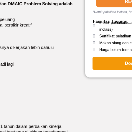
RE
g dan DMAIC Problem Solving adalah
*Untuk pelatihan inclass, ho
 peluang
Fasilitas Training
Modul pelatihan da
i berpikir kreatif
inclass)
Sertifikat pelatihan
Makan siang dan co
ya dikerjakan lebih dahulu
Harga belum terma
Do
di lagi
1 tahun dalam perbaikan kinerja
i terutama di bidang transformasi