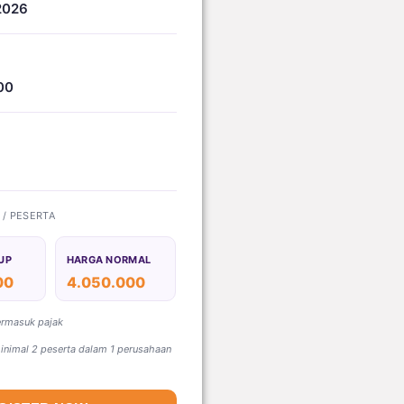
2026
00
) / PESERTA
UP
HARGA NORMAL
00
4.050.000
ermasuk pajak
nimal 2 peserta dalam 1 perusahaan