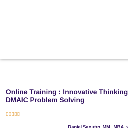
Online Training : Innovative Thinkin
DMAIC Problem Solving





Daniel Saputro, MM., MBA.