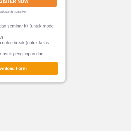
GISTER NOW
tel masih tentative
dan seminar kit (untuk model
an
 cofee break (untuk kelas
rmasuk penginapan dan
wnload Form