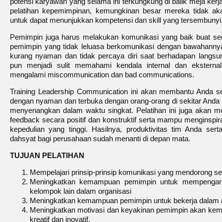
potensi karyawan yang selama ini terkungkung di balik meja kerj
pelatihan kepemimpinan, kemungkinan besar mereka tidak a
untuk dapat menunjukkan kompetensi dan skill yang tersembunyi
Pemimpin juga harus melakukan komunikasi yang baik buat s
pemimpin yang tidak leluasa berkomunikasi dengan bawahann
kurang nyaman dan tidak percaya diri saat berhadapan langs
pun menjadi sulit memahami kendala internal dan eksternal 
mengalami miscommunication dan bad communications.
Training Leadership Communication ini akan membantu Anda s
dengan nyaman dan terbuka dengan orang-orang di sekitar Anda
menyenangkan dalam waktu singkat. Pelatihan ini juga akan 
feedback secara positif dan konstruktif serta mampu menginspiras
kepedulian yang tinggi. Hasilnya, produktivitas tim Anda se
dahsyat bagi perusahaan sudah menanti di depan mata.
TUJUAN PELATIHAN
Mempelajari prinsip-prinsip komunikasi yang mendorong se
Meningkatkan kemampuan pemimpin untuk mempengar
kelompok lain dalam organisasi
Meningkatkan kemampuan pemimpin untuk bekerja dalam
Meningkatkan motivasi dan keyakinan pemimpin akan kema
kreatif dan inovatif.