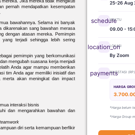
a mereka. Jika mereka tidak mengikuti
25-26 Aug
kan pernah mendapatkan kesempatan
.
schedule
WAKTU
emua bawahannya. Selama ini banyak
ya dikarenakan sang bawahan merasa
09.00 - 15:
ung dengan atasan mereka. Pemimpin
yang terjadi sehingga lebih sering
location_on
LOKASI
By Zoom
ebagai pemimpin yang berkomunikasi
 dan mengubah suasana kerja menjadi
melatih Anda agar mampu memberikan
payments
INVESTASI (RP
i tim Anda agar memiliki inisiatif dan
rta merta akan meningkat dan impact
HARGA GRO
3.700.0
mua interaksi bisnis
*Harga belum t
uhi dan mengarahkan bawahan dan
*Harga Group mi
teamwork
mpuan diri serta kemampuan berfikir