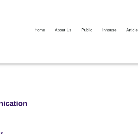
Home
About Us
Public
Inhouse
Articl
nication