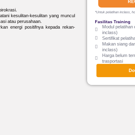
RE
rokrasi.
*Untuk pelatihan inclass, ho
tani kesulitan-kesulitan yang muncul
asi atau perusahaan.
Fasilitas Training
Modul pelatihan 
kan energi positifnya kepada rekan-
inclass)
Sertifikat pelatih
Makan siang dan
inclass)
Harga belum te
trasportasi
Do