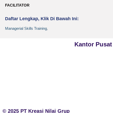
FACILITATOR
Daftar Lengkap, Klik Di Bawah Ini:
Managerial Skills Training
,
Kantor Pusat
Phone
021-7919 8730
PT Kreasi Nilai Grup
Public Training (Whatsapp)
+62 813-8834-2078
Gedung ILP Lantai 2, R
Raya Pasar Minggu No
In House Training (Whatsapp)
Jakarta Selatan, Daera
+62 858-8075-1854
Jakarta 12780
Email
cs@valueconsulttraining.com
© 2025 PT Kreasi Nilai Grup