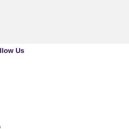
llow Us
p