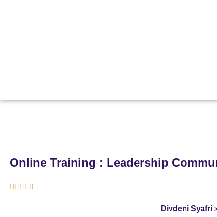
Online Training : Leadership Commu





Divdeni Syafri