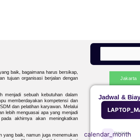
ang baik, bagaimana harus bersikap,
n tujuan organisasi berjalan dengan
Jakarta
h menjadi sebuah kebutuhan dalam
Jadwal & Bia
mpu memberdayakan kompetensi dan
DM dan pelatihan karyawan. Melalui
LAPTOP_M
an lebih menguasai apa yang menjadi
 pada akhirnya akan meningkatkan
calendar_month
TANGGAL
in yang baik, namun juga menemukan