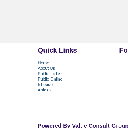
Quick Links
Fo
Home
About Us
uang 219, Jalan
Public Inclass
.39A, Kota
Public Online
h Khusus Ibukota
Inhouse
Articles
Powered By Value Consult Grou