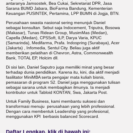
antaranya Jamsostek, Bea Cukai, Sekretariat DPR, Jasa
Sarana BUMD Jabara, BioFarma Bandung, Kementerian
Keuangan PUSINTEK, Pertamina, LPP BUMN di Jogja, BTN.
Perusahaan swasta nasional sering menunjuk Daniel
sebagai konsultan. Sebut saja Indocement, Triputra, Bosowa
(Makasar), Tunas Ridean Group, MusimMas (Medan),
Capella (Medan), CPSSoft, ILP, Darya Varia, KPUC
(Samarinda), Medifarma, Prafa. Indospring (Surabaya), Acer
(Jakarta) , Infomedia, Sentul City. Beliau juga aktif
memberikan pelatihan di Chevron, Astra, Commonwealth
Bank, TOTAL EP, Holcim dll.
Di sisi lain, Daniel Saputro juga memiliki minat yang besar
terhadap dunia pendidikan. Karena itu, kini, dia aktif menjadi
fasilitator MiniMBA serta pengajar mata kuliah bisnis,
pemasaran di program S2. Daniel juga menggunakan tulisan
sebagai sarana untuk membagikan ilmunya. Ia menjadi
kontributor untuk Tabloid KONTAN, Swa, Jakarta Post.
Untuk Family Business, kami membantu suksesi dan
transformasi menuju perusahaan yang lebih professional.
Dengan cara membentuk Leadership yang profesional,
menggunakan KPI berbasis balanced Scorecard.
Daftar Lengkap, klik di bawah ini: