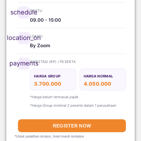
WAKTU
schedule
09.00 - 15:00
LOKASI
location_on
By Zoom
INVESTASI (RP) / PESERTA
payments
HARGA GROUP
HARGA NORMAL
3.700.000
4.050.000
*Harga belum termasuk pajak
*Harga Group minimal 2 peserta dalam 1 perusahaan
REGISTER NOW
*Untuk pelatihan inclass, hotel masih tentative