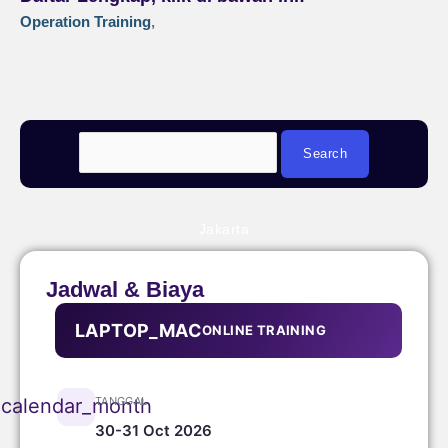
Operation Training
,
Jakarta
Jadwal & Biaya
LAPTOP_MAC
ONLINE TRAINING
TANGGAL
calendar_month
30-31 Oct 2026