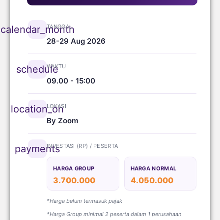
TANGGAL
calendar_month
28-29 Aug 2026
WAKTU
schedule
09.00 - 15:00
LOKASI
location_on
By Zoom
INVESTASI (RP) / PESERTA
payments
HARGA GROUP
HARGA NORMAL
3.700.000
4.050.000
*Harga belum termasuk pajak
*Harga Group minimal 2 peserta dalam 1 perusahaan