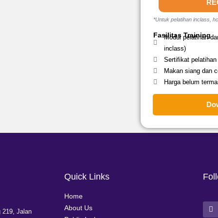
RE
*Untuk pelatihan inclass, ho
Fasilitas Training
Modul pelatihan da
inclass)
Sertifikat pelatihan
Makan siang dan co
Harga belum terma
Do
Quick Links
Fol
Home
About Us
 219, Jalan