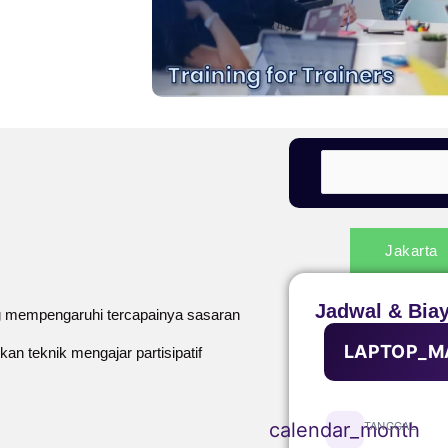
Jakarta
Jadwal & Bia
ng mempengaruhi tercapainya sasaran
LAPTOP_M
teknik mengajar partisipatif
calendar_month
TANGGAL