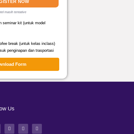
GISTER NOW
tel masih tentative
n seminar kit (untuk model
fee break (untuk kelas inclass)
suk penginapan dan trasportasi
wnload Form
low Us