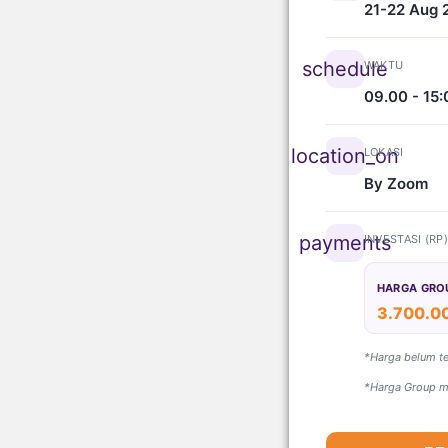
21-22 Aug 
schedule
WAKTU
09.00 - 15:
location_on
LOKASI
By Zoom
payments
INVESTASI (RP
HARGA GRO
3.700.0
*Harga belum t
*Harga Group mi