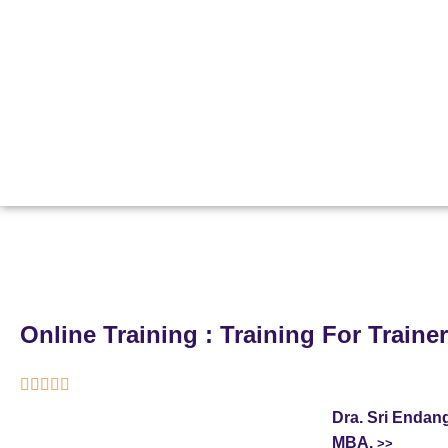
Online Training : Training For Traine





Dra. Sri Endang
MBA.