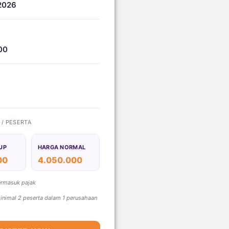
2026
00
) / PESERTA
UP
HARGA NORMAL
00
4.050.000
ermasuk pajak
nimal 2 peserta dalam 1 perusahaan