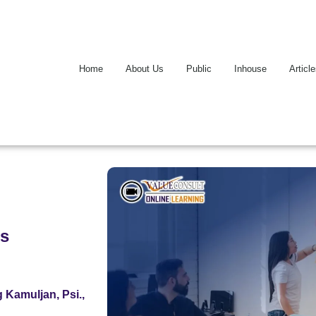
Home
About Us
Public
Inhouse
Articl
rs
 Kamuljan, Psi.,