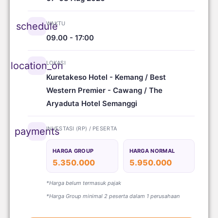
WAKTU
schedule
09.00 - 17:00
LOKASI
location_on
Kuretakeso Hotel - Kemang / Best
Western Premier - Cawang / The
Aryaduta Hotel Semanggi
INVESTASI (RP) / PESERTA
payments
HARGA GROUP
HARGA NORMAL
5.350.000
5.950.000
*Harga belum termasuk pajak
*Harga Group minimal 2 peserta dalam 1 perusahaan