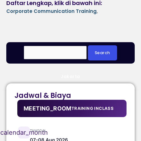
Daftar Lengkap, klik di bawah ini:
Corporate Communication Training
,
Jakarta
Jadwal & Biaya
MEETING_ROOM
TRAINING INCLASS
TANGGAL
calendar_month
07-08 Aug 2026