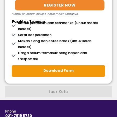
REGISTER NOW
*Untuk pelatihan inclass, hotel masih tentative
Fasilitas Training
Modul pelatihan dan seminar kit (untuk model
inclass)
Sertifikat pelatihan
Makan siang dan cofee break (untuk kelas
inclass)
Harga belum termasuk penginapan dan
trasportasi
Download Form
Luar Kota
Phone
021-7919 8730