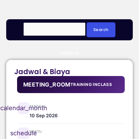
Jakarta
Jadwal & Biaya
MEETING_ROOM
TRAINING INCLASS
TANGGAL
calendar_month
10 Sep 2026
WAKTU
schedule