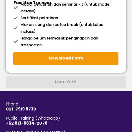
Fasilitas Training
Modul pelatihan dan seminar kit (untuk model
inclass)
Sertifikat pelatihan
Makan siang dan cofee break (untuk kelas
inclass)
Harga belum termasuk penginapan dan
trasportasi
Download Form
Luar Kota
Phone
021-7919 8730
Public Training (Whatsapp)
+62 813-8834-2078