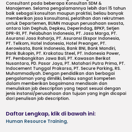
Consultant pada beberapa Konsultan SDM &
Manajemen. Selama pengalamannya lebih dari 15 tahun
baik sebagai konsultan maupun praktisi, beliau banyak
memberikan jasa konsultansi, pelatihan dan rekrutmen
untuk Departemen, BUMN maupun perusahaan swasta,
antara lain Dephub, Depkeu, Deperindag, BPKP, Setjen
DPR-RI, PT. Pelabuhan Indonesia, PT. Jasa Marga, PT.
Asuransi Jasa Raharja, PT. Asuransi Ekspor Indonesia,
PT. Telkom, Hotel Indonesia, Hotel Preanger, PT.
Aerowisata, Bank Indonesia, Bank BNI, Bank Mandiri,
Bank Bukopin, PT. Krakatau Steel, PT. Indonesia Power,
PT. Pembangkitan Jawa Bali, PT. Kawasan Berikat
Nusantara, PD. Pasar Jaya, PT. Matahari Putra Prima, PT.
Indocement Tunggal Prakarsa, PT. Secure Parking, RS.
Muhammadiyah. Dengan pendidikan dan berbagai
pengalaman yang dimiliki, beliau sangat kompeten
dalam memberikan bagaimana mendisain dan
menuliskan job description yang tepat sesuai dengan
jenis instansi/perusahaan dan tujuan yang ingin dicapai
dari penulisan job description.
Daftar Lengkap, klik di bawah ini:
Human Resource Training
,