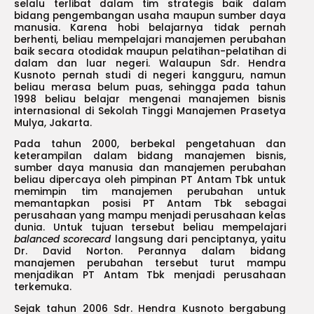
selalu terlibat dalam tim strategis baik dalam
bidang pengembangan usaha maupun sumber daya
manusia. Karena hobi belajarnya tidak pernah
berhenti, beliau mempelajari manajemen perubahan
baik secara otodidak maupun pelatihan-pelatihan di
dalam dan luar negeri. Walaupun Sdr. Hendra
Kusnoto pernah studi di negeri kangguru, namun
beliau merasa belum puas, sehingga pada tahun
1998 beliau belajar mengenai manajemen bisnis
internasional di Sekolah Tinggi Manajemen Prasetya
Mulya, Jakarta.
Pada tahun 2000, berbekal pengetahuan dan
keterampilan dalam bidang manajemen bisnis,
sumber daya manusia dan manajemen perubahan
beliau dipercaya oleh pimpinan PT Antam Tbk untuk
memimpin tim manajemen perubahan untuk
memantapkan posisi PT Antam Tbk sebagai
perusahaan yang mampu menjadi perusahaan kelas
dunia. Untuk tujuan tersebut beliau mempelajari
balanced scorecard
langsung dari penciptanya, yaitu
Dr. David Norton. Perannya dalam bidang
manajemen perubahan tersebut turut mampu
menjadikan PT Antam Tbk menjadi perusahaan
terkemuka.
Sejak tahun 2006 Sdr. Hendra Kusnoto bergabung