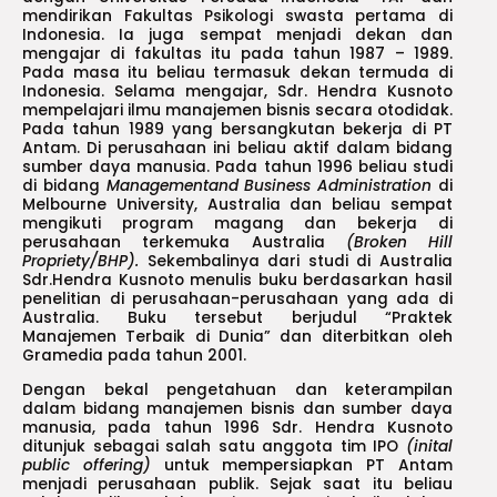
mendirikan Fakultas Psikologi swasta pertama di
Indonesia. Ia juga sempat menjadi dekan dan
mengajar di fakultas itu pada tahun 1987 – 1989.
Pada masa itu beliau termasuk dekan termuda di
Indonesia. Selama mengajar, Sdr. Hendra Kusnoto
mempelajari ilmu manajemen bisnis secara otodidak.
Pada tahun 1989 yang bersangkutan bekerja di PT
Antam. Di perusahaan ini beliau aktif dalam bidang
sumber daya manusia. Pada tahun 1996 beliau studi
di bidang
Managementand Business Administration
di
Melbourne University, Australia dan beliau sempat
mengikuti program magang dan bekerja di
perusahaan terkemuka Australia
(Broken Hill
Propriety/BHP).
Sekembalinya dari studi di Australia
Sdr.Hendra Kusnoto menulis buku berdasarkan hasil
penelitian di perusahaan-perusahaan yang ada di
Australia. Buku tersebut berjudul “Praktek
Manajemen Terbaik di Dunia” dan diterbitkan oleh
Gramedia pada tahun 2001.
Dengan bekal pengetahuan dan keterampilan
dalam bidang manajemen bisnis dan sumber daya
manusia, pada tahun 1996 Sdr. Hendra Kusnoto
ditunjuk sebagai salah satu anggota tim IPO
(inital
public offering)
untuk mempersiapkan PT Antam
menjadi perusahaan publik. Sejak saat itu beliau