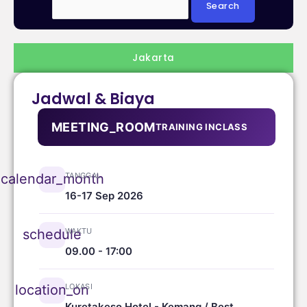
Jakarta
Jadwal & Biaya
MEETING_ROOM
TRAINING INCLASS
TANGGAL
calendar_month
16-17 Sep 2026
WAKTU
schedule
09.00 - 17:00
LOKASI
location_on
Kuretakeso Hotel - Kemang / Best