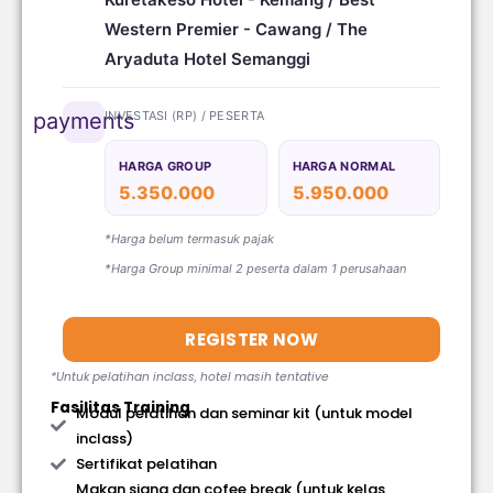
Western Premier - Cawang / The
Aryaduta Hotel Semanggi
INVESTASI (RP) / PESERTA
payments
HARGA GROUP
HARGA NORMAL
5.350.000
5.950.000
*Harga belum termasuk pajak
*Harga Group minimal 2 peserta dalam 1 perusahaan
REGISTER NOW
*Untuk pelatihan inclass, hotel masih tentative
Fasilitas Training
Modul pelatihan dan seminar kit (untuk model
inclass)
Sertifikat pelatihan
Makan siang dan cofee break (untuk kelas