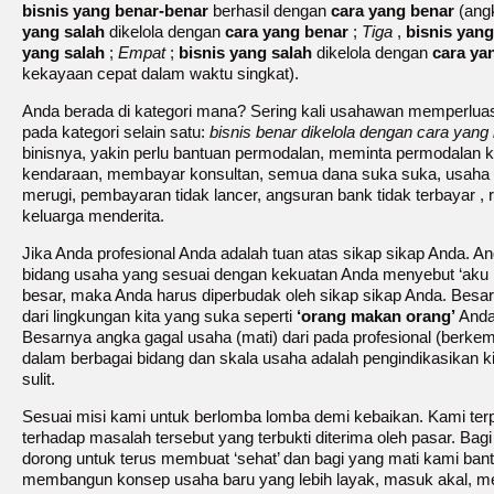
bisnis
yang benar-benar
berhasil dengan
cara yang benar
(angk
yang salah
dikelola dengan
cara yang benar
;
Tiga
,
bisnis yan
yang salah
;
Empat
;
bisnis yang salah
dikelola dengan
cara ya
kekayaan cepat dalam waktu singkat).
Anda berada di kategori mana? Sering kali usahawan memperlua
pada kategori selain satu:
bisnis benar dikelola dengan cara yang
binisnya, yakin perlu bantuan permodalan, meminta permodalan
kendaraan, membayar konsultan, semua dana suka suka, usaha tid
merugi, pembayaran tidak lancer, angsuran bank tidak terbayar , 
keluarga menderita.
Jika Anda profesional Anda adalah tuan atas sikap sikap Anda. A
bidang usaha yang sesuai dengan kekuatan Anda menyebut ‘aku b
besar, maka Anda harus diperbudak oleh sikap sikap Anda. Bes
dari lingkungan kita yang suka seperti
‘orang makan orang’
Anda
Besarnya angka gagal usaha (mati) dari pada profesional (berkem
dalam berbagai bidang dan skala usaha adalah pengindikasikan k
sulit.
Sesuai misi kami untuk berlomba lomba demi kebaikan. Kami ter
terhadap masalah tersebut yang terbukti diterima oleh pasar. Ba
dorong untuk terus membuat ‘sehat’ dan bagi yang mati kami b
membangun konsep usaha baru yang lebih layak, masuk akal, m