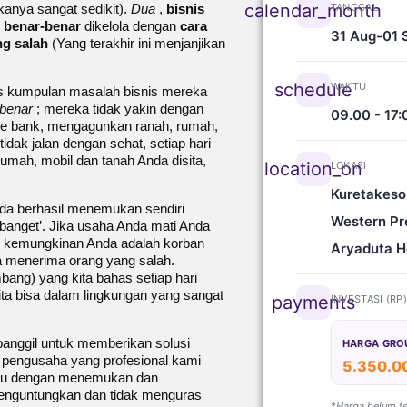
calendar_month
anya sangat sedikit).
Dua
,
bisnis
TANGGAL
g benar-benar
dikelola dengan
cara
31 Aug-01 
ng salah
(Yang terakhir ini menjanjikan
schedule
WAKTU
s kumpulan masalah bisnis mereka
 benar
; mereka tidak yakin dengan
09.00 - 17:
 ke bank, mengagunkan ranah, rumah,
ak jalan dengan sehat, setiap hari
rumah, mobil dan tanah Anda disita,
location_on
LOKASI
Kuretakeso
nda berhasil menemukan sendiri
Western Pr
anget’. Jika usaha Anda mati Anda
ar kemungkinan Anda adalah korban
Aryaduta H
 menerima orang yang salah.
bang) yang kita bahas setiap hari
ita bisa dalam lingkungan yang sangat
payments
INVESTASI (RP
panggil untuk memberikan solusi
HARGA GRO
gi pengusaha yang profesional kami
5.350.0
antu dengan menemukan dan
enguntungkan dan tidak menguras
*Harga belum t