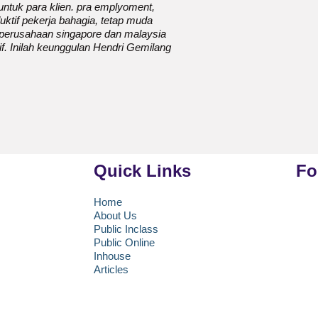
ntuk para klien. pra emplyoment,
ktif pekerja bahagia, tetap muda
n perusahaan singapore dan malaysia
f. Inilah keunggulan Hendri Gemilang
Quick Links
Fo
Home
About Us
uang 219, Jalan
Public Inclass
.39A, Kota
Public Online
h Khusus Ibukota
Inhouse
Articles