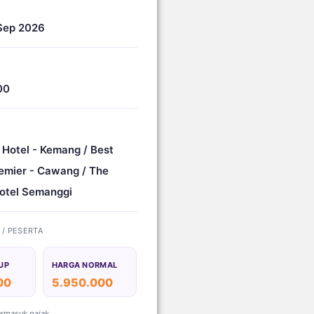
Sep 2026
00
 Hotel - Kemang / Best
emier - Cawang / The
otel Semanggi
) / PESERTA
UP
HARGA NORMAL
00
5.950.000
ermasuk pajak