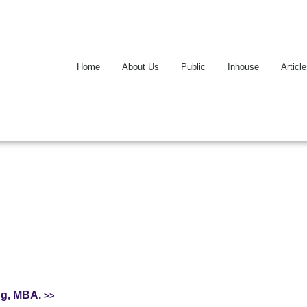
Home
About Us
Public
Inhouse
Articl
ng, MBA.