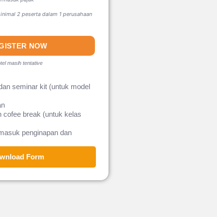
nimal 2 peserta dalam 1 perusahaan
GISTER NOW
tel masih tentative
dan seminar kit (untuk model
an
 cofee break (untuk kelas
rmasuk penginapan dan
wnload Form