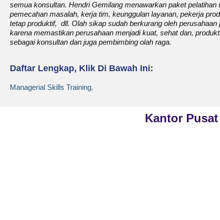
semua konsultan. Hendri Gemilang menawarkan paket pelatihan u
pemecahan masalah, kerja tim, keunggulan layanan, pekerja produ
tetap produktif, dll. Olah sikap sudah berkurang oleh perusahaa
karena memastikan perusahaan menjadi kuat, sehat dan, produkti
sebagai konsultan dan juga pembimbing olah raga.
Daftar Lengkap, Klik Di Bawah Ini:
Managerial Skills Training
,
Kantor Pusat
Phone
021-7919 8730
PT Kreasi Nilai Grup
Public Training (Whatsapp)
+62 813-8834-2078
Gedung ILP Lantai 2, R
Raya Pasar Minggu No
In House Training (Whatsapp)
Jakarta Selatan, Daera
+62 858-8075-1854
Jakarta 12780
Email
cs@valueconsulttraining.com