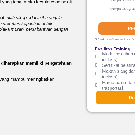
t yang tepat maka kesuksesan sejati
*Harga Group mi
at;
olah sikap adalah ibu segala
 dan memberi kepastian untuk
RE
biaya murah, perlu bantuan dengan
*Untuk pelatihan inclass, ho
Fasilitas Training
Modul pelatihan 
inclass)
ta diharapkan memiliki pengetahuan
Sertifikat pelatih
Makan siang dan
inclass)
aga yang mampu meningkatkan
Harga belum te
trasportasi
Do