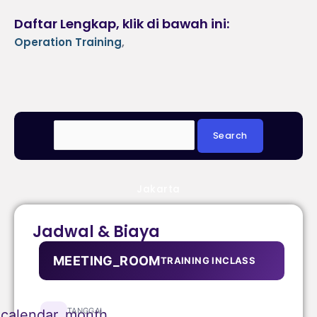
Daftar Lengkap, klik di bawah ini:
Operation Training
,
Jakarta
Jadwal & Biaya
MEETING_ROOM
TRAINING INCLASS
TANGGAL
calendar_month