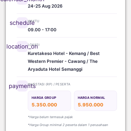
24-25 Aug 2026
WAKTU
schedule
09.00 - 17:00
LOKASI
location_on
Kuretakeso Hotel - Kemang / Best
Western Premier - Cawang / The
Aryaduta Hotel Semanggi
INVESTASI (RP) / PESERTA
payments
HARGA GROUP
HARGA NORMAL
5.350.000
5.950.000
*Harga belum termasuk pajak
*Harga Group minimal 2 peserta dalam 1 perusahaan