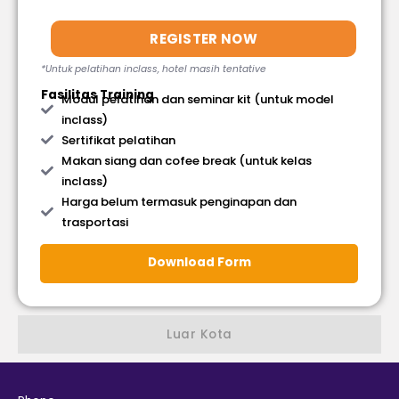
REGISTER NOW
*Untuk pelatihan inclass, hotel masih tentative
Fasilitas Training
Modul pelatihan dan seminar kit (untuk model
inclass)
Sertifikat pelatihan
Makan siang dan cofee break (untuk kelas
inclass)
Harga belum termasuk penginapan dan
trasportasi
Download Form
Luar Kota