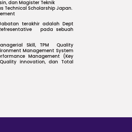
in, dan Magister Teknik
as Technical Scholarship Japan.
vement
Jabatan terakhir adalah Dept
efresentative pada sebuah
agerial Skill, TPM Quality
nvironment Management System
 Performance Management (Key
 Quality innovation, dan Total