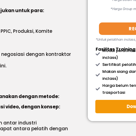
*Harga Group mi
ujukan untuk para:
RE
 PPIC, Produksi, Komite
*Untuk pelatihan inclass
Fasilitas Training
Modul pelatihan
s negosiasi dengan kontraktor
inclass)
Sertifikat pelati
ni.
Makan siang dan
inclass)
Harga belum te
trasportasi
ksanakan dengan metode:
Dow
asi video, dengan konsep:
 antar industri
dapat antara pelatih dengan