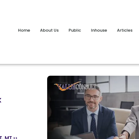
Home
About Us
Public
Inhouse
Articles
k
T.,MT