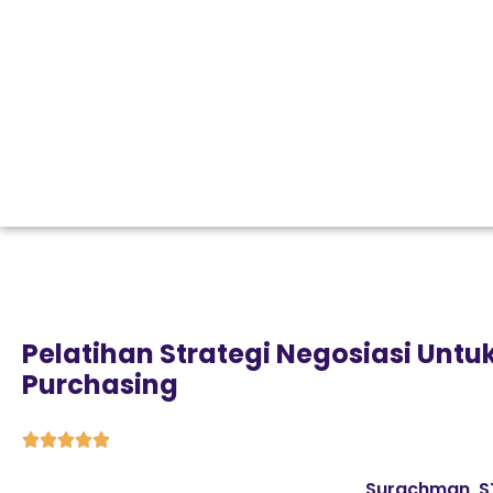
Pelatihan Strategi Negosiasi Untu
Purchasing





Surachman, S