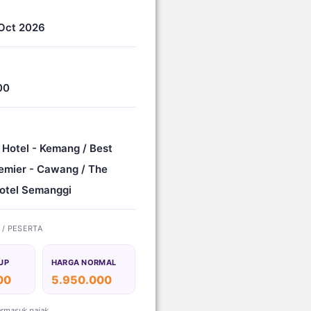
Oct 2026
00
 Hotel - Kemang / Best
emier - Cawang / The
otel Semanggi
) / PESERTA
UP
HARGA NORMAL
00
5.950.000
ermasuk pajak