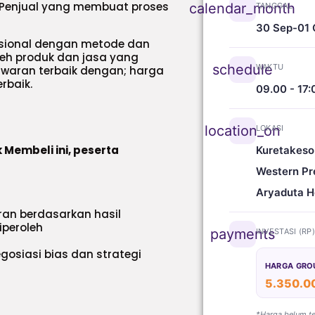
 Penjual yang membuat proses
calendar_month
TANGGAL
30 Sep-01 
esional dengan metode dan
eh produk dan jasa yang
schedule
WAKTU
awaran terbaik dengan; harga
erbaik.
09.00 - 17:
location_on
LOKASI
 Membeli ini, peserta
Kuretakeso
Western Pr
Aryaduta H
an berdasarkan hasil
iperoleh
payments
INVESTASI (RP
osiasi bias dan strategi
HARGA GRO
5.350.0
*Harga belum t