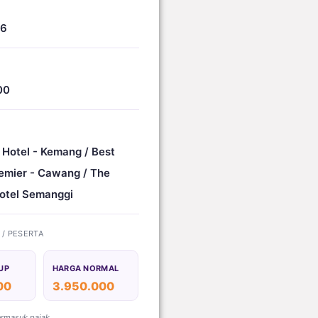
26
00
 Hotel - Kemang / Best
emier - Cawang / The
otel Semanggi
) / PESERTA
UP
HARGA NORMAL
00
3.950.000
ermasuk pajak