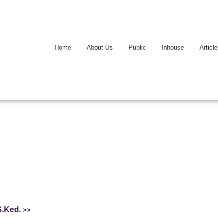
Home
About Us
Public
Inhouse
Articl
 S.Ked.