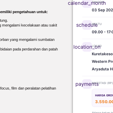
calendar_month
TANGGAL
03 Sep 20
 memiliki pengetahuan untuk:
tung.
schedule
WAKTU
 mengalami kecelakaan atau sakit
09.00 - 17:
korban yang mengalami sumbatan
location_on
LOKASI
idaian pada perdarahan dan patah
Kuretakeso
Western Pr
Aryaduta H
payments
INVESTASI (RP
focus, film dan peralatan pelatihan
HARGA GRO
3.550.0
*Harga belum t