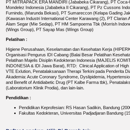
PT MITRAPACK ERA MANDIRI (Jababeka Cikarang), PT Coca-Cola
Mondelez Indonesia (Jababeka II Cikarang), PT Pz Cussons Indo
Furnindo, (Marunda Bekasi), PT Sumareccon (Kelapa Gading J
(Kawasan Industri International Center Karawang (2), PT Clarian
Alam Segar (Mie Sedap), PT HM Sampoerna Tbk (Morrish Indone
(Wings Group), PT Sayap Mas (Wings Group)
Pelatihan :
Higiene Perusahaan, Keselamatan dan Kesehatan Kerja (HIPERK
Organisasi Pengurus IDI Cabang (Balai Besar Pelatihan Kesehata
Pelatihan Majelis Disiplin Kedokteran Indonesia (MAJELIS 
INDONESIA & IDI Jawa Barat), RTD: Clinical Application of High 
VTE Exlution, Penatalaksanaan Therapi Terkini pada Penderita Di
Akademia: Acute Coronary Syndrome, Dyslipidemia, Hypertensio
and Benefit of Antidiabetic Drug (PT Kalbe Farma tbk), Penatala
(Laboratorium Klinik Prodia), dan lain-lain.
Pendidikan :
Pendidikan Keprofesian: RS Hasan Sadikin, Bandung (200
Fakultas Kedokteran, Universitas Padjadjaran Bandung (1