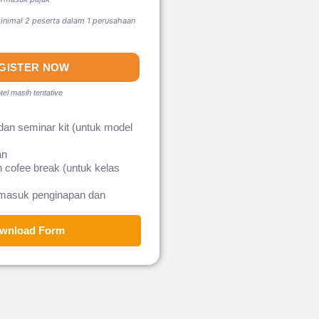
nimal 2 peserta dalam 1 perusahaan
GISTER NOW
tel masih tentative
dan seminar kit (untuk model
an
 cofee break (untuk kelas
rmasuk penginapan dan
wnload Form