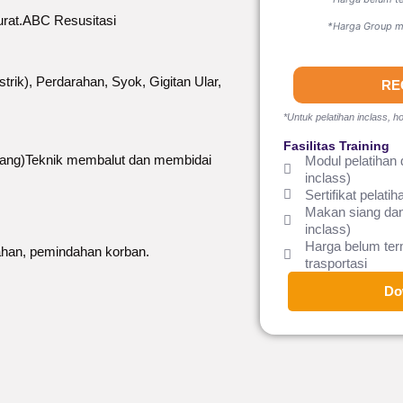
urat.ABC Resusitasi
*Harga Group mi
trik), Perdarahan, Syok, Gigitan Ular,
RE
*Untuk pelatihan inclass, ho
Fasilitas Training
tulang)Teknik membalut dan membidai
Modul pelatihan 
inclass)
Sertifikat pelatih
Makan siang dan
inclass)
Harga belum te
rahan, pemindahan korban.
trasportasi
Do