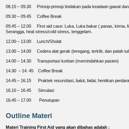
08.15 – 09.30 Prinsip-prinsip tindakan pada keadaan gawat dar
09.30 – 09.45 Coffee Break
09.45 – 12.00 First aid case: Luka, Luka bakar ( panas, kimia, lis
Serangga, heat stress/cold stress, tenggelam.
12.00 – 13.00 Lunch/Sholat
13.00 – 14.00 Cedera alat gerak (teregang, terkilir, dan patah 
14.00 – 14.30 Transportasi korban (memindahkan pasien)
14.30 – 14. 45 Coffee Break
14.45 – 16.15 Praktek resursitasi, balut, bidai, hentikan perda
16.10 – 16.45 Simulasi
16.45 – 17.00 Penutupan
Outline Materi
Materi Training First Aid yang akan dibahas adalah :