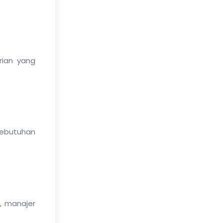
rian yang
kebutuhan
, manajer