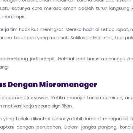
s, satu-satunya cara merasa aman adalah turun langsung
an memimpin.
erja tim tidak ikut meningkat. Mereka hadir di setiap rapat
na takut ada yang meleset. Sekilas terlihat niat, tapi pola 
berkembang jadi sempit. Hal-hal kecil harus menunggu pe
ang.
tas Dengan Micromanager
gagement karyawan. Ketika manajer terlalu dominan, an
otivasi kerja secara signifikan.
im yang terlalu dikontrol biasanya lebih lambat mengambil 
aptasi dengan perubahan. Dalam jangka panjang, kondisi