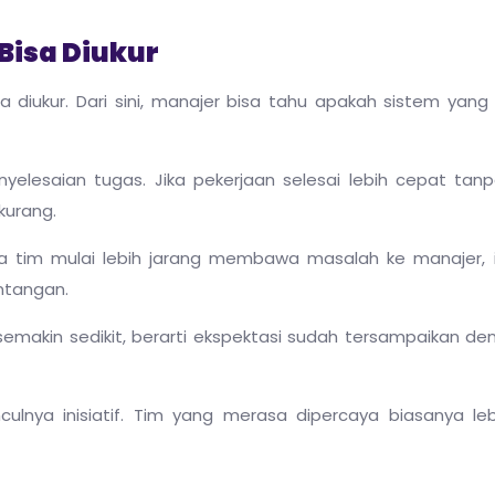
 Bisa Diukur
isa diukur. Dari sini, manajer bisa tahu apakah sistem yan
enyelesaian tugas. Jika pekerjaan selesai lebih cepat tan
kurang.
tika tim mulai lebih jarang membawa masalah ke manajer, 
ntangan.
si semakin sedikit, berarti ekspektasi sudah tersampaikan de
culnya inisiatif. Tim yang merasa dipercaya biasanya leb