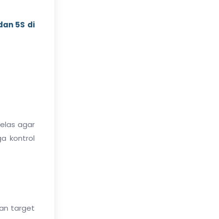
dan 5S di
elas agar
ga kontrol
an target