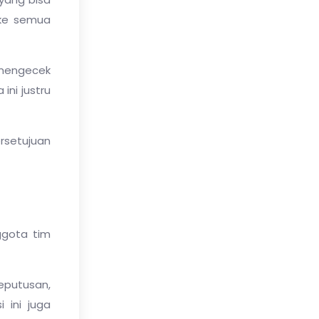
 ke semua
, mengecek
ini justru
rsetujuan
ggota tim
keputusan,
 ini juga