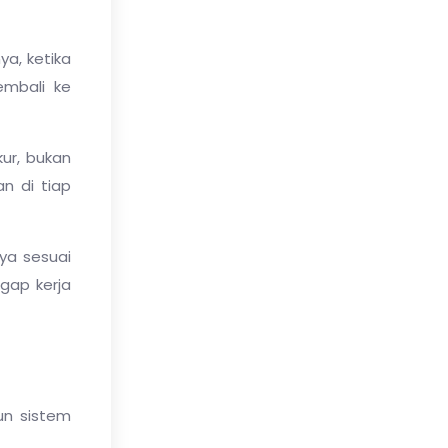
a, ketika
embali ke
ur, bukan
n di tiap
ya sesuai
gap kerja
un sistem