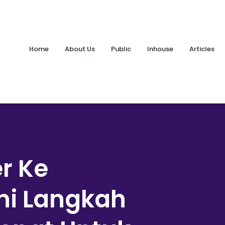
Home
About Us
Public
Inhouse
Articles
r Ke
Ini Langkah