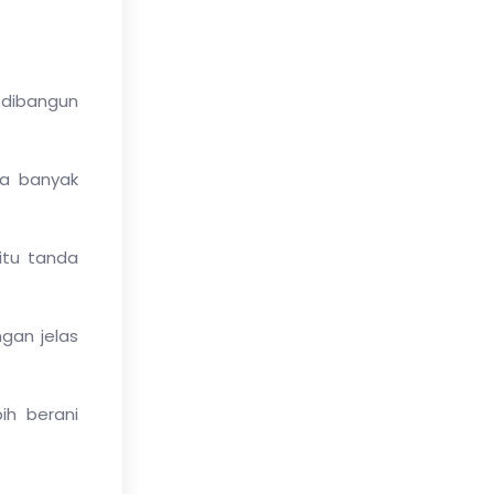
g dibangun
pa banyak
itu tanda
ngan jelas
ih berani