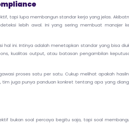
ompliance
if, tapi lupa membangun standar kerja yang jelas. Akibatny
ndeteksi lebih awal. Ini yang sering membuat manajer k
al ini. Intinya adalah menetapkan standar yang bisa diuk
spons, kualitas output, atau batasan pengambilan keputusa
gawasi proses satu per satu. Cukup melihat apakah hasiln
n, tim juga punya panduan konkret tentang apa yang diang
ktif bukan soal percaya begitu saja, tapi soal membang