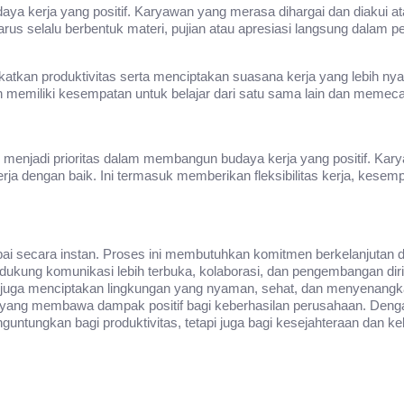
a kerja yang positif. Karyawan yang merasa dihargai dan diakui ata
arus selalu berbentuk materi, pujian atau apresiasi langsung dalam
atkan produktivitas serta menciptakan suasana kerja yang lebih 
n memiliki kesempatan untuk belajar dari satu sama lain dan mem
s menjadi prioritas dalam membangun budaya kerja yang positif. Ka
erja dengan baik. Ini termasuk memberikan fleksibilitas kerja, kese
apai secara instan. Proses ini membutuhkan komitmen berkelanjutan d
dukung komunikasi lebih terbuka, kolaborasi, dan pengembangan dir
pi juga menciptakan lingkungan yang nyaman, sehat, dan menyenang
g yang membawa dampak positif bagi keberhasilan perusahaan. Denga
untungkan bagi produktivitas, tetapi juga bagi kesejahteraan dan k