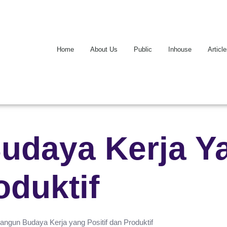
Home
About Us
Public
Inhouse
Articl
daya Kerja Y
oduktif