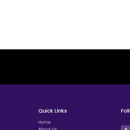
Quick Links
Fol
Home
About Us