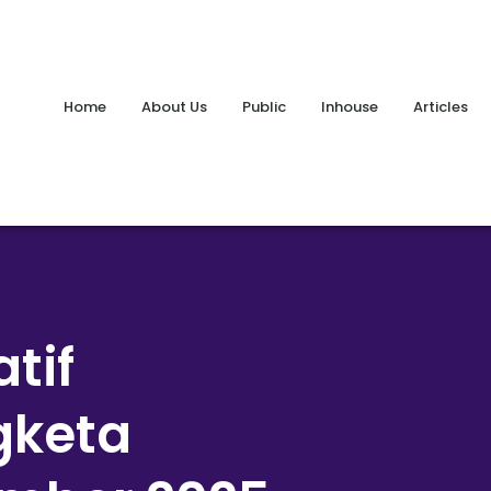
Home
About Us
Public
Inhouse
Articles
tif
gketa