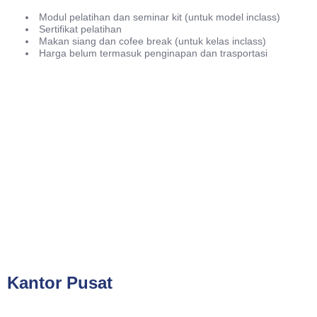
Modul pelatihan dan seminar kit (untuk model inclass)
Sertifikat pelatihan
Makan siang dan cofee break (untuk kelas inclass)
Harga belum termasuk penginapan dan trasportasi
Phone
021-7919 8730
Public Training (Whatsapp)
+62 813-8834-2078
In House Training (Whatsapp)
+62 858-8075-1854
Email
cs@valueconsulttraining.com
Kantor Pusat