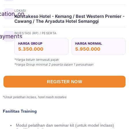
LOKASI
cation_on
Kuretakeso Hotel - Kemang / Best Western Premier -
Cawang / The Aryaduta Hotel Semanggi
INVESTASI (RP) / PESERTA
ayments
HARGA GROUP
HARGA NORMAL
5.350.000
5.950.000
*Harga belum termasuk pajak
*Harga Group minimal 2 peserta dalam 1 perusahaan
REGISTER NOW
*Untuk pelatihan inclass, hotel masih tentative
Fasilitas Training
Modul pelatihan dan seminar kit (untuk model inclass)