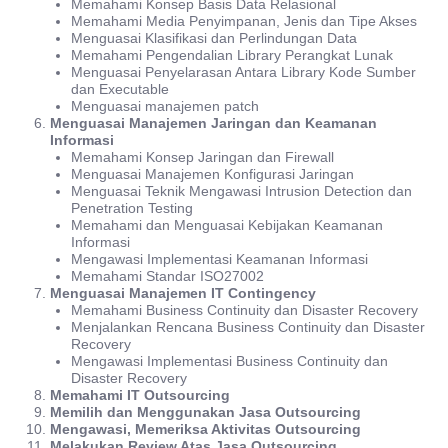
Memahami Konsep Basis Data Relasional
Memahami Media Penyimpanan, Jenis dan Tipe Akses
Menguasai Klasifikasi dan Perlindungan Data
Memahami Pengendalian Library Perangkat Lunak
Menguasai Penyelarasan Antara Library Kode Sumber
dan Executable
Menguasai manajemen patch
Menguasai Manajemen Jaringan dan Keamanan
Informasi
Memahami Konsep Jaringan dan Firewall
Menguasai Manajemen Konfigurasi Jaringan
Menguasai Teknik Mengawasi Intrusion Detection dan
Penetration Testing
Memahami dan Menguasai Kebijakan Keamanan
Informasi
Mengawasi Implementasi Keamanan Informasi
Memahami Standar ISO27002
Menguasai Manajemen IT Contingency
Memahami Business Continuity dan Disaster Recovery
Menjalankan Rencana Business Continuity dan Disaster
Recovery
Mengawasi Implementasi Business Continuity dan
Disaster Recovery
Memahami IT Outsourcing
Memilih dan Menggunakan Jasa Outsourcing
Mengawasi, Memeriksa Aktivitas Outsourcing
Melakukan Review Atas Jasa Outsourcing