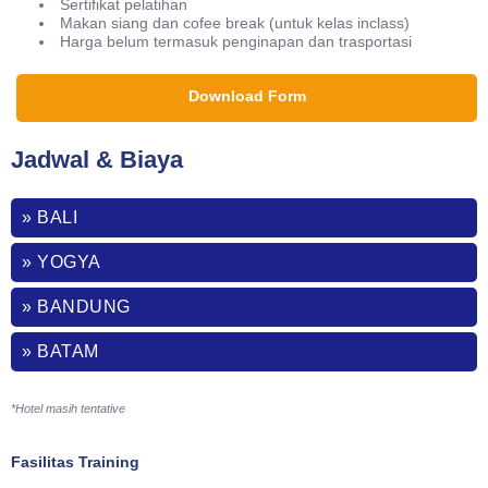
Sertifikat pelatihan
Makan siang dan cofee break (untuk kelas inclass)
Harga belum termasuk penginapan dan trasportasi
Download Form
Jadwal & Biaya
» BALI
» YOGYA
» BANDUNG
» BATAM
*Hotel masih tentative
Fasilitas Training