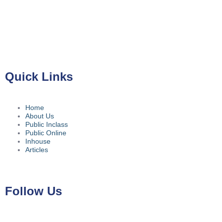
PT Kreasi Nilai Grup
Gedung ILP Lantai 2, Ruang 219, Jalan Raya Pasar Minggu
No.39A, Kota Jakarta Selatan, Daerah Khusus Ibukota Jakarta
12780
Quick Links
Home
About Us
Public Inclass
Public Online
Inhouse
Articles
Follow Us