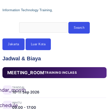
Information Technology Training
,
Jakarta
Luar Kota
Jadwal & Biaya
MEETING_ROOM
TRAINING INCLASS
TANGGAL
ndar_month
10-11 Sep 2026
WAKTU
chedule
09.00 - 17:00