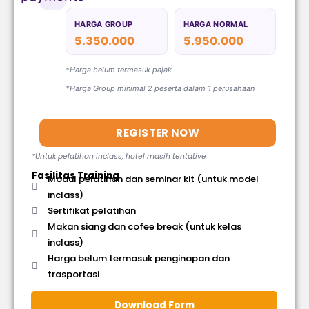
HARGA GROUP
HARGA NORMAL
5.350.000
5.950.000
*Harga belum termasuk pajak
*Harga Group minimal 2 peserta dalam 1 perusahaan
REGISTER NOW
*Untuk pelatihan inclass, hotel masih tentative
Fasilitas Training
Modul pelatihan dan seminar kit (untuk model
inclass)
Sertifikat pelatihan
Makan siang dan cofee break (untuk kelas
inclass)
Harga belum termasuk penginapan dan
trasportasi
Download Form