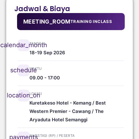
Jadwal & Biaya
MEETING_ROOM
TRAINING INCLASS
TANGGAL
calendar_month
18-19 Sep 2026
WAKTU
schedule
09.00 - 17:00
LOKASI
location_on
Kuretakeso Hotel - Kemang / Best
Western Premier - Cawang / The
Aryaduta Hotel Semanggi
INVESTASI (RP) / PESERTA
payments