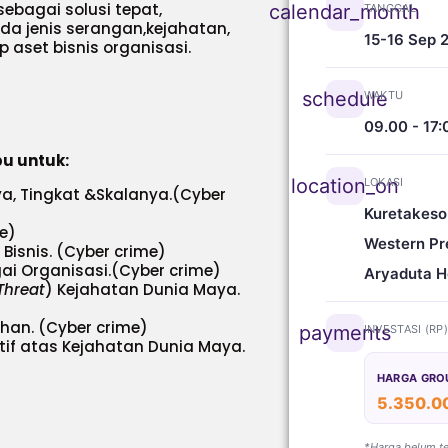
sebagai solusi tepat,
calendar_month
TANGGAL
da jenis serangan,kejahatan,
15-16 Sep 
aset bisnis organisasi.
schedule
WAKTU
09.00 - 17:
pu untuk:
location_on
LOKASI
a, Tingkat &Skalanya.(Cyber
Kuretakeso
me)
Western Pr
snis. (Cyber crime)
i Organisasi.(Cyber crime)
Aryaduta H
Threat
) Kejahatan Dunia Maya.
han. (Cyber crime)
payments
INVESTASI (RP
tif atas Kejahatan Dunia Maya.
HARGA GRO
5.350.0
*Harga belum t