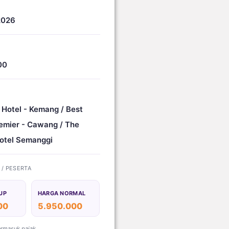
2026
00
 Hotel - Kemang / Best
emier - Cawang / The
otel Semanggi
) / PESERTA
UP
HARGA NORMAL
00
5.950.000
ermasuk pajak