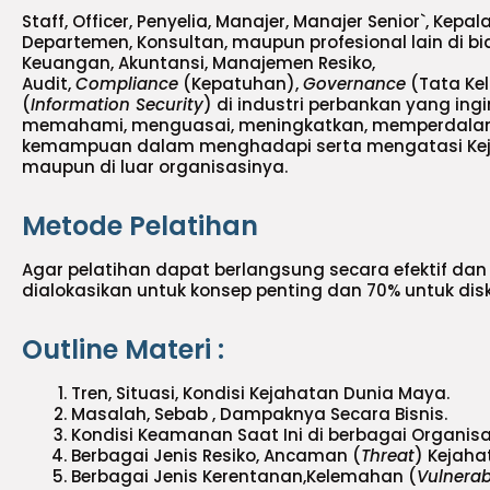
Staff, Officer, Penyelia, Manajer, Manajer Senior`, Kepal
Departemen, Konsultan, maupun profesional lain di bi
Keuangan, Akuntansi, Manajemen Resiko,
Audit,
Compliance
(Kepatuhan),
Governance
(Tata Ke
(
Information Security
) di industri perbankan yang in
memahami, menguasai, meningkatkan, memperdala
kemampuan dalam menghadapi serta mengatasi Kej
maupun di luar organisasinya.
Metode Pelatihan
Agar pelatihan dapat berlangsung secara efektif dan 
dialokasikan untuk konsep penting dan 70% untuk disku
Outline Materi :
Tren, Situasi, Kondisi Kejahatan Dunia Maya.
Masalah, Sebab , Dampaknya Secara Bisnis.
Kondisi Keamanan Saat Ini di berbagai Organisa
Berbagai Jenis Resiko, Ancaman (
Threat
) Kejaha
Berbagai Jenis Kerentanan,Kelemahan (
Vulnerabi