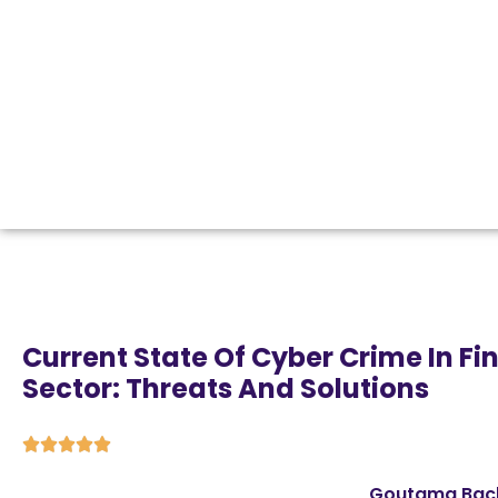
Current State Of Cyber Crime In F
Sector: Threats And Solutions





Goutama Bach