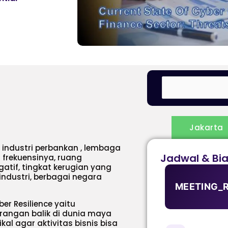
Jakarta
 industri perbankan , lembaga
Jadwal & Bi
 frekuensinya, ruang
atif, tingkat kerugian yang
industri, berbagai negara
MEETING_
r Resilience yaitu
angan balik di dunia maya
ikal agar aktivitas bisnis bisa