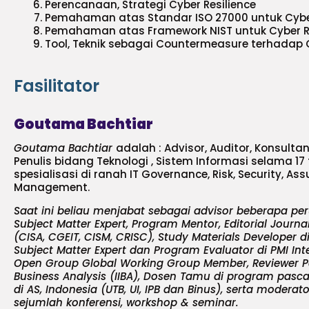
Perencanaan, Strategi Cyber Resilience
Pemahaman atas Standar ISO 27000 untuk Cyber 
Pemahaman atas Framework NIST untuk Cyber Res
Tool, Teknik sebagai Countermeasure terhadap 
Fasilitator
Goutama Bachtiar
Goutama Bachtiar
adalah : Advisor, Auditor, Konsultan
Penulis bidang Teknologi , Sistem Informasi selama 17
spesialisasi di ranah IT Governance, Risk, Security, Ass
Management.
Saat ini beliau menjabat sebagai advisor beberapa pe
Subject Matter Expert, Program Mentor, Editorial Journa
(CISA, CGEIT, CISM, CRISC), Study Materials Developer d
Subject Matter Expert dan Program Evaluator di PMI Inte
Open Group Global Working Group Member, Reviewer Pane
Business Analysis (IIBA), Dosen Tamu di program pasca
di AS, Indonesia (UTB, UI, IPB dan Binus), serta moderat
sejumlah konferensi, workshop & seminar.