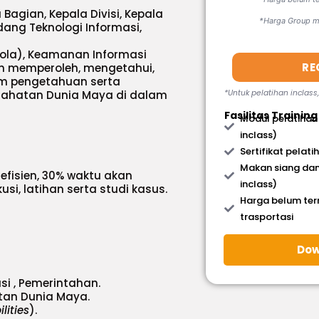
a Bagian, Kepala Divisi, Kepala
*Harga Group mi
dang Teknologi Informasi,
lola), Keamanan Informasi
RE
gin memperoleh, mengetahui,
m pengetahuan serta
ahatan Dunia Maya di dalam
*Untuk pelatihan inclass
Fasilitas Training
Modul pelatihan
inclass)
Sertifikat pelati
Makan siang dan
efisien, 30% waktu akan
inclass)
si, latihan serta studi kasus.
Harga belum te
trasportasi
Dow
si , Pemerintahan.
tan Dunia Maya.
lities
).