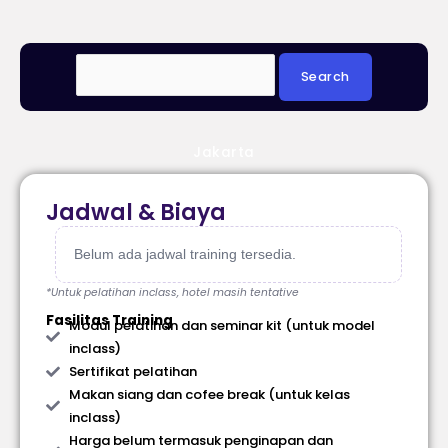
Jakarta
Jadwal & Biaya
Belum ada jadwal training tersedia.
*Untuk pelatihan inclass, hotel masih tentative
Fasilitas Training
Modul pelatihan dan seminar kit (untuk model
inclass)
Sertifikat pelatihan
Makan siang dan cofee break (untuk kelas
inclass)
Harga belum termasuk penginapan dan