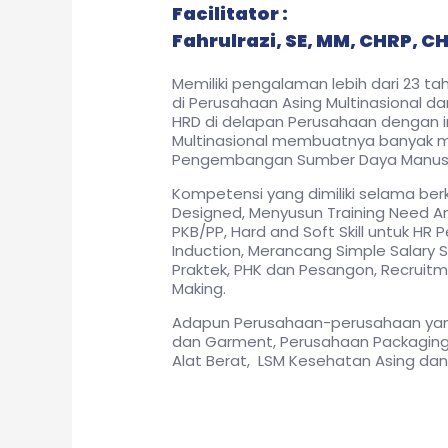
Facilitator :
Fahrulrazi, SE, MM, CHRP, 
Memiliki pengalaman lebih dari 23 ta
di Perusahaan Asing Multinasional d
HRD di delapan Perusahaan dengan 
Multinasional membuatnya banyak m
Pengembangan Sumber Daya Manusia 
Kompetensi yang dimiliki selama berk
Designed, Menyusun Training Need 
PKB/PP, Hard and Soft Skill untuk HR
Induction, Merancang Simple Salary S
Praktek, PHK dan Pesangon, Recruitme
Making.
Adapun Perusahaan-perusahaan yan
dan Garment, Perusahaan Packaging, 
Alat Berat, LSM Kesehatan Asing dan