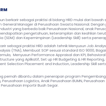
CHRM
hun berkarir sebagai praktisi di bidang HRD mulai dari bawah
an General Manager di Perusahaan Swasta Nasional. Dengan 
industri yang berbeda baik Perusahaan Nasional, anak Pe
endapatkan pengetahuan, keterampilan dan keahlian teru
(SDM) dan Kepemimpinan (Leadership Skill) serta penerap
arir sebagai praktisi HRD adalah tehnik Menyusun Job Analys
Analysis (TNA), Membuat SOP sesuai standard ISO 9000, B
 Pemula, Menyusun Performance Appraisal dan KPI, Behaviora
tructure yang Aplikatif, Set up HR Budgeting & HR Reportin
nt Selection Placement and Induction, Leadership Skill sert
g pernah dibantu dalam penerapan program Pengembangan
Perusahaan Logistics, Anak Perusahaan BUMN, Perusahaan Ser
 Perusahaan Importir Buah Segar.