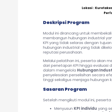
Lokasi : Kuretak
Perf
Deskripsi Program
Modul ini dirancang untuk membekal
membangun hubungan industrial yang
KPI yang tidak selaras dengan tujuan p
hubungan industrial yang tidak dike
reputasi perusahaan.
Melalui pelatihan ini, peserta akan
dari penetapan KPI hingga evaluasi d
dalam mengelola
Hubungan Indust
penyelesaian perselisihan secara e
tinggi sekaligus menjaga hubungan k
Sasaran Program
Setelah mengikuti modul ini, pesert
Menyusun
KPI individu
yang se