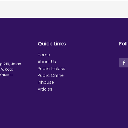
Quick Links
Fol
Home
About Us
g 219, Jalan
Public Inclass
A, Kota
 Khusus
Public Online
Inhouse
Articles