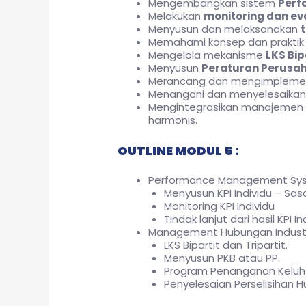
Mengembangkan sistem
Perf
Melakukan
monitoring dan ev
Menyusun dan melaksanakan
t
Memahami konsep dan prakti
Mengelola mekanisme
LKS Bip
Menyusun
Peraturan Perusa
Merancang dan mengimpleme
Menangani dan menyelesaika
Mengintegrasikan manajemen ki
harmonis.
OUTLINE MODUL 5 :
Performance Management Sys
Menyusun KPI Individu – Sa
Monitoring KPI Individu
Tindak lanjut dari hasil KPI In
Management Hubungan Industri
LKS Bipartit dan Tripartit.
Menyusun PKB atau PP.
Program Penanganan Keluh
Penyelesaian Perselisihan H