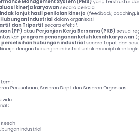
ormance Management System (PMS)
yang terstruktur dan
aluasi kinerja karyawan
secara berkala.
indak lanjut hasil penilaian kinerja
(feedback, coaching, 
k
Hubungan Industrial
dalam organisasi.
artit dan Tripartit
secara efektif.
haan (PP)
atau
Perjanjian Kerja Bersama (PKB)
sesuai reg
ntasikan
program penanganan keluh kesah karyawan
(g
n
perselisihan hubungan industrial
secara tepat dan sesu
nerja dengan hubungan industrial untuk menciptakan lingku
tem :
saran Perusahaan, Sasaran Dept dan Sasaran Organisasi.
dividu
al :
 Kesah
ubungan Industrial