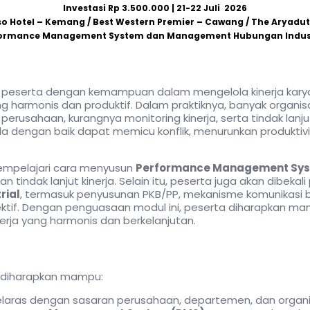
Investasi Rp 3.500.000 | 21-22 Juli 2026
eso Hotel – Kemang / Best Western Premier – Cawang / The Aryadu
ormance Management System dan Management Hubungan Indus
i peserta dengan kemampuan dalam mengelola kinerja karya
 harmonis dan produktif. Dalam praktiknya, banyak organi
erusahaan, kurangnya monitoring kinerja, serta tindak lanjut ya
lola dengan baik dapat memicu konflik, menurunkan produkt
 mempelajari cara menyusun
Performance Management Sys
an tindak lanjut kinerja. Selain itu, peserta juga akan dibe
rial
, termasuk penyusunan PKB/PP, mekanisme komunikasi bipa
fektif. Dengan penguasaan modul ini, peserta diharapkan m
erja yang harmonis dan berkelanjutan.
a diharapkan mampu:
laras dengan sasaran perusahaan, departemen, dan organi