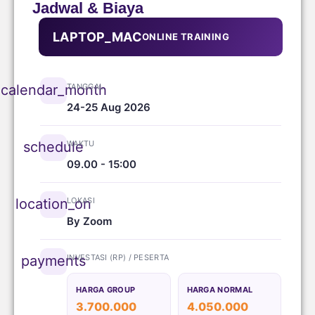
Jadwal & Biaya
LAPTOP_MAC
ONLINE TRAINING
TANGGAL
calendar_month
24-25 Aug 2026
WAKTU
schedule
09.00 - 15:00
LOKASI
location_on
By Zoom
INVESTASI (RP) / PESERTA
payments
HARGA GROUP
HARGA NORMAL
3.700.000
4.050.000