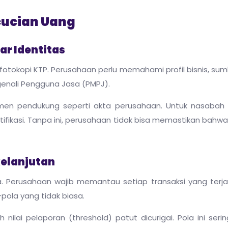
cucian Uang
ar Identitas
tokopi KTP. Perusahaan perlu memahami profil bisnis, sum
ngenali Pengguna Jasa (PMPJ).
umen pendukung seperti akta perusahaan. Untuk nasabah k
ntifikasi. Tanpa ini, perusahaan tidak bisa memastikan bah
kelanjutan
ma. Perusahaan wajib memantau setiap transaksi yang terja
pola yang tidak biasa.
ilai pelaporan (threshold) patut dicurigai. Pola ini seri