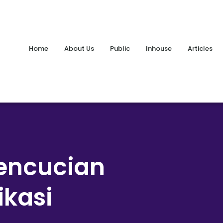
Home
About Us
Public
Inhouse
Articles
encucian
ikasi