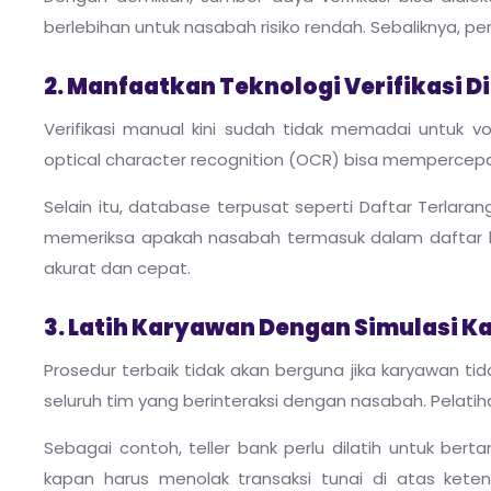
berlebihan untuk nasabah risiko rendah. Sebaliknya, p
2. Manfaatkan Teknologi Verifikasi Di
Verifikasi manual kini sudah tidak memadai untuk vo
optical character recognition (OCR) bisa mempercepat
Selain itu, database terpusat seperti Daftar Terlara
memeriksa apakah nasabah termasuk dalam daftar h
akurat dan cepat.
3. Latih Karyawan Dengan Simulasi K
Prosedur terbaik tidak akan berguna jika karyawan ti
seluruh tim yang berinteraksi dengan nasabah. Pelatiha
Sebagai contoh, teller bank perlu dilatih untuk ber
kapan harus menolak transaksi tunai di atas kete