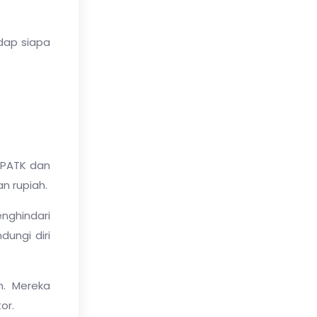
adap siapa
PPATK dan
n rupiah.
nghindari
ungi diri
h. Mereka
or.