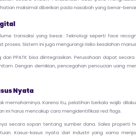
erhatian maksimal diberikan pada nasabah yang benar-benar 
gital
lume transaksi yang besar. Teknologi seperti face recogn
 proses. Sistem ini juga mengurangi risiko kesalahan manus
ng dari PPATK bisa diintegrasikan. Perusahaan dapat secar
itam. Dengan demikian, pencegahan pencucian uang menj
asus Nyata
dak memahaminya. Karena itu, pelatihan berkala wajib dilak
n ini harus mencakup cara mengidentifikasi red flags.
tanya secara sopan tentang sumber dana. Sales properti h
ntuan. Kasus-kasus nyata dari industri yang sama menja