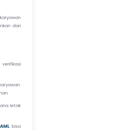
 karyawan
mkan dari
erifikasi
karyawan.
han.
mana letak
-AML
bisa