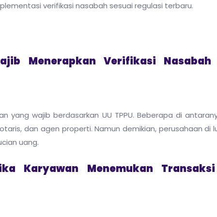
mentasi verifikasi nasabah sesuai regulasi terbaru.
jib Menerapkan Verifikasi Nasabah
gan yang wajib berdasarkan UU TPPU. Beberapa di antaran
taris, dan agen properti. Namun demikian, perusahaan di l
ucian uang.
Jika Karyawan Menemukan Transaks