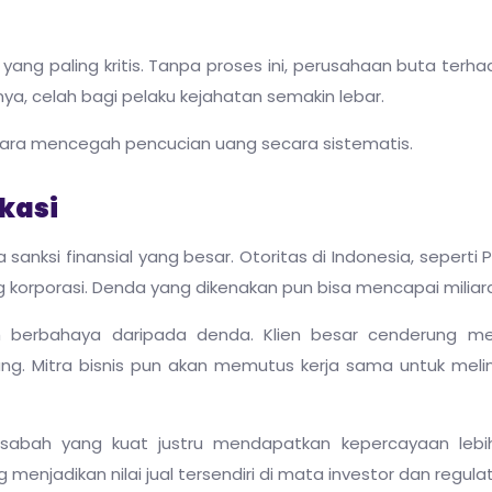
yang paling kritis. Tanpa proses ini, perusahaan buta terh
a, celah bagi pelaku kejahatan semakin lebar.
cara mencegah pencucian uang secara sistematis.
kasi
nksi finansial yang besar. Otoritas di Indonesia, seperti 
korporasi. Denda yang dikenakan pun bisa mencapai miliara
bih berbahaya daripada denda. Klien besar cenderung me
g. Mitra bisnis pun akan memutus kerja sama untuk melind
nasabah yang kuat justru mendapatkan kepercayaan lebi
enjadikan nilai jual tersendiri di mata investor dan regulat