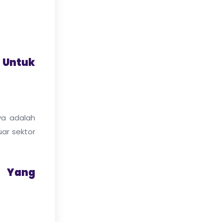
 Untuk
ya adalah
uar sektor
i Yang