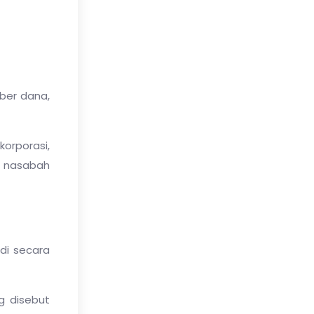
ber dana,
orporasi,
wa nasabah
di secara
ng disebut