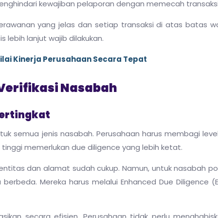
menghindari kewajiban pelaporan dengan memecah transaksi
 kerawanan yang jelas dan setiap transaksi di atas batas w
 lebih lanjut wajib dilakukan.
ai Kinerja Perusahaan Secara Tepat
erifikasi Nasabah
Bertingkat
uk semua jenis nasabah. Perusahaan harus membagi level v
o tinggi memerlukan due diligence yang lebih ketat.
identitas dan alamat sudah cukup. Namun, untuk nasabah poli
 berbeda. Mereka harus melalui Enhanced Due Diligence (
kasikan secara efisien. Perusahaan tidak perlu menghabis