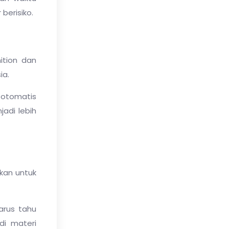
berisiko.
ition dan
ia.
a otomatis
adi lebih
ukan untuk
arus tahu
di materi