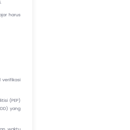
.
ajar harus
erifikasi
tisi (PEP)
EDD) yang
kan waktu