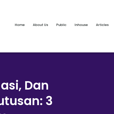
Home
About Us
Public
Inhouse
Articles
asi, Dan
tusan: 3