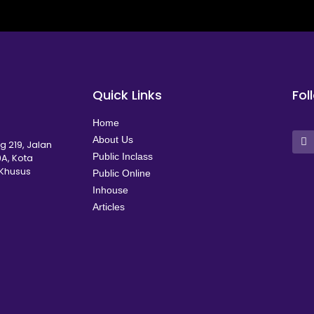
Quick Links
Fol
Home
About Us
g 219, Jalan
Public Inclass
A, Kota
 Khusus
Public Online
Inhouse
Articles