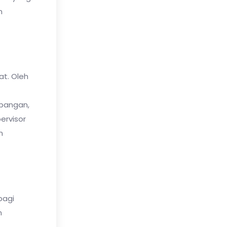
n
t. Oleh
apangan,
ervisor
n
bagi
n