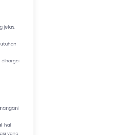
 jelas,
butuhan
 dihargai
enangani
l-hal
asi yang