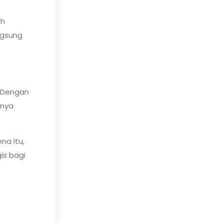
ih
ngsung
. Dengan
nnya
na itu,
is bagi