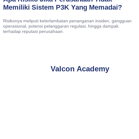
Memiliki Sistem P3K Yang Memadai?
Risikonya meliputi keterlambatan penanganan insiden, gangguan
operasional, potensi pelanggaran regulasi, hingga dampak
terhadap reputasi perusahaan.
Valcon Academy
Phone
021-7919 8730
Public Training (Whatsapp)
+62 813-8834-2078
In House Training (Whatsapp)
+62 858-8075-1854
Email