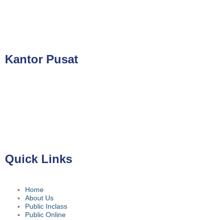
cs@valueconsulttraining.com
Kantor Pusat
PT Kreasi Nilai Grup
Gedung ILP Lantai 2, Ruang 219, Jalan Raya Pasar Minggu
No.39A, Kota Jakarta Selatan, Daerah Khusus Ibukota Jakarta
12780
Quick Links
Home
About Us
Public Inclass
Public Online