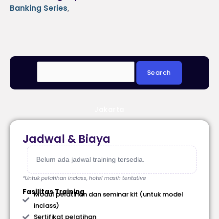
Banking Series
,
Jakarta
Jadwal & Biaya
Belum ada jadwal training tersedia.
*Untuk pelatihan inclass, hotel masih tentative
Fasilitas Training
Modul pelatihan dan seminar kit (untuk model
inclass)
Sertifikat pelatihan