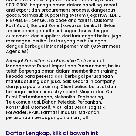
9001:2008, berpengalaman dalam handling import
and export dan procurement process, dangerous
goods, termasuk supporting system ( eg: NSW, EDI, E-
PIB/PEB, E-License, , HS code and tariffs, Customs
Post Audit, Bonded Zone (kawasan berikat). Selain
terbiasa menghandle hubungan bisnis dengan
customers dan suppliers dari luar negeri beliau juga
menangani perihal Lartas yang berhubungan
dengan berbagai instansi pemerintah (Government
Agencies).
Sebagai Konsultan dan Executive Trainer
untuk
Management Export Import dan Procurement, beliau
telah berpengalaman dalam memberikan training
kepada para peserta dari berbagai perusahaan
manufacturing dan jasa, baik secara in company
dan juga public training. Client beliau berasal dari
berbagai bidang industry seperti Minyak dan Gas
Bumi, Pertambangan, Mekanikal Engineering,
Telekomunikasi, Bahan Peledak, Perbankan,
Konstruksi, Otomotif, Alat-alat Berat, Logistik,
Forwader, PPJK, Farmasi, Industri Makanan,
perusahaan perdagangan umum, dll
Daftar Lengkap, klik di bawah ini: