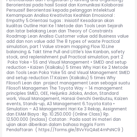
Berorientasi pada hasil Sosial dan Komunikasi Kolaborasi
Persuasif Berorientasi kepada pelanggan Intelektual
Kemampuan Analisa Kreativitas Keahlian Emosional :
Empathy 5.Orientasi tugas : Inisiatif Kesadaran akan
kualitas Outline Hari Ke 1 Metode dan Tools Lean Sejarah
dan latar belakang Lean dan Theory of Constraints
Roadmap Lean Analisa Customer value add Business value
add dan non value add The 8 types of waste Practical
simulation, part 1 Value stream mapping Flow 10.Line
balancing & Takt time Pull and Little’s law Kanban, safety
stock, and replenishment pull Practical simulation, part 2
Poka Yoke • 5S and Visual Management • SMED and setup
reduction • Kaizen (Kaikaku) 5 times Why Hari Ke 2 Metode
dan Tools Lean Poka Yoke 5S and Visual Management SMED
and setup reduction 17.Kaizen (Kaikaku) 5 times Why
Filosofi Lean dan project management Lean sebagai suatu
Filosofi Managemen The Toyota Way – 14 management
principles SMED, OEE, Heijunka Jidoka, Andon, Standard
work, Visual Management, Hansai Genchi Genbutsu, Kaizen
events, Stands-up, A3 Management 6.Toyota Kata •
Simulation – A3 Management Hari Ke 3 Rekap, Assignment
dan EXAM Biaya : Rp. 10.250.000 (Online Class) Rp.
12.500.000 (Inclass) Catatan : Pada saat ini materi dan
ujian akan diberikan dalam bahasa Inggris Form
Pendaftaran ( https://forms.gle/BVvYoQAsE4rnPsNC9 )