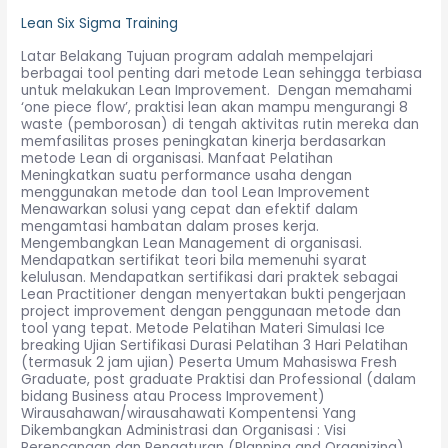
Lean Six Sigma Training
Latar Belakang Tujuan program adalah mempelajari
berbagai tool penting dari metode Lean sehingga terbiasa
untuk melakukan Lean Improvement. Dengan memahami
‘one piece flow’, praktisi lean akan mampu mengurangi 8
waste (pemborosan) di tengah aktivitas rutin mereka dan
memfasilitas proses peningkatan kinerja berdasarkan
metode Lean di organisasi. Manfaat Pelatihan
Meningkatkan suatu performance usaha dengan
menggunakan metode dan tool Lean Improvement
Menawarkan solusi yang cepat dan efektif dalam
mengamtasi hambatan dalam proses kerja.
Mengembangkan Lean Management di organisasi.
Mendapatkan sertifikat teori bila memenuhi syarat
kelulusan. Mendapatkan sertifikasi dari praktek sebagai
Lean Practitioner dengan menyertakan bukti pengerjaan
project improvement dengan penggunaan metode dan
tool yang tepat. Metode Pelatihan Materi Simulasi Ice
breaking Ujian Sertifikasi Durasi Pelatihan 3 Hari Pelatihan
(termasuk 2 jam ujian) Peserta Umum Mahasiswa Fresh
Graduate, post graduate Praktisi dan Professional (dalam
bidang Business atau Process Improvement)
Wirausahawan/wirausahawati Kompentensi Yang
Dikembangkan Administrasi dan Organisasi : Visi
Perencanaan dan Pengaturan (Planning and Organizing)