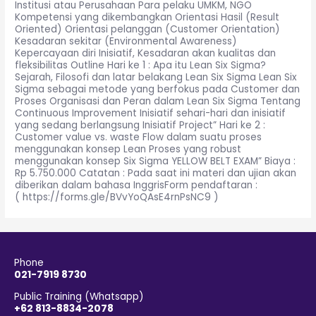
Institusi atau Perusahaan Para pelaku UMKM, NGO
Kompetensi yang dikembangkan Orientasi Hasil (Result
Oriented) Orientasi pelanggan (Customer Orientation)
Kesadaran sekitar (Environmental Awareness)
Kepercayaan diri Inisiatif, Kesadaran akan kualitas dan
fleksibilitas Outline Hari ke 1 : Apa itu Lean Six Sigma?
Sejarah, Filosofi dan latar belakang Lean Six Sigma Lean Six
Sigma sebagai metode yang berfokus pada Customer dan
Proses Organisasi dan Peran dalam Lean Six Sigma Tentang
Continuous Improvement Inisiatif sehari-hari dan inisiatif
yang sedang berlangsung Inisiatif Project” Hari ke 2 :
Customer value vs. waste Flow dalam suatu proses
menggunakan konsep Lean Proses yang robust
menggunakan konsep Six Sigma YELLOW BELT EXAM” Biaya :
Rp 5.750.000 Catatan : Pada saat ini materi dan ujian akan
diberikan dalam bahasa InggrisForm pendaftaran :
( https://forms.gle/BVvYoQAsE4rnPsNC9 )
Phone
021-7919 8730
Public Training (Whatsapp)
+62 813-8834-2078