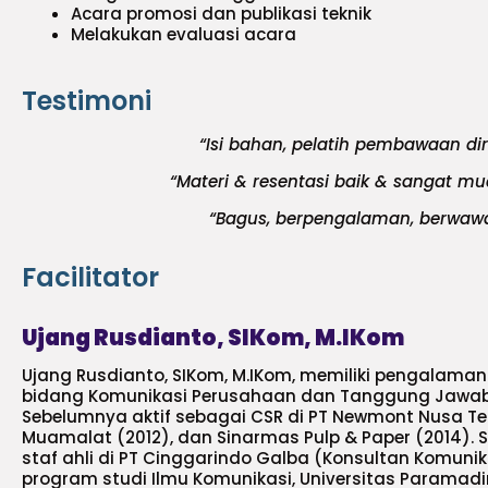
Acara promosi dan publikasi teknik
Melakukan evaluasi acara
Testimoni
“Isi bahan, pelatih pembawaan di
“Materi & resentasi baik & sangat m
“Bagus, berpengalaman, berwaw
Facilitator
Ujang Rusdianto, SIKom, M.IKom
Ujang Rusdianto, SIKom, M.IKom, memiliki pengalaman
bidang Komunikasi Perusahaan dan Tanggung Jawab 
Sebelumnya aktif sebagai CSR di PT Newmont Nusa T
Muamalat (2012), dan Sinarmas Pulp & Paper (2014). Sel
staf ahli di PT Cinggarindo Galba (Konsultan Komuni
program studi Ilmu Komunikasi, Universitas Paramadi