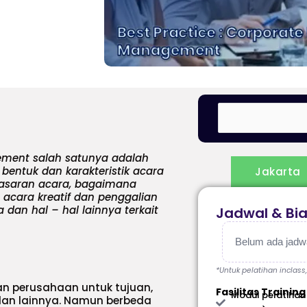
gement salah satunya adalah
tuk dan karakteristik acara
Jakarta
masaran acara, bagaimana
cara kreatif dan penggalian
dan hal – hal lainnya terkait
Jadwal & Bi
Belum ada jadwal
*Untuk pelatihan inclass
n perusahaan untuk tujuan,
Fasilitas Training
Modul pelatihan
dan lainnya. Namun berbeda