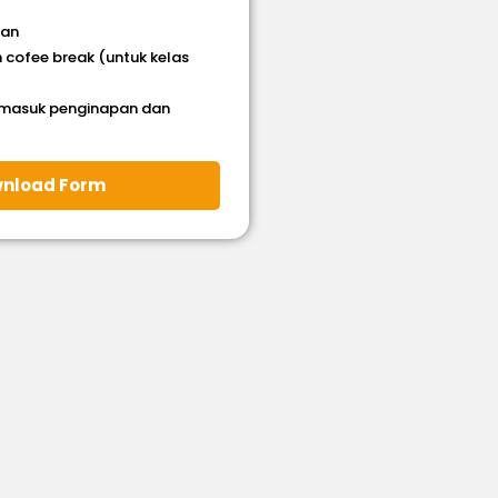
han
 cofee break (untuk kelas
rmasuk penginapan dan
nload Form