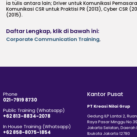
ia tulis antara lain; Driver untuk Komunikasi Pemasara
Komunikasi CSR untuk Praktisi PR (2013), Cyber ​​CSR (
(2015).
Daftar Lengkap, klik di bawah ini:
Corporate Communication Training
,
Kantor Pusat
Phone
021-7919 8730
PT Kreasi Nilai Grup
Public Training (Whatsapp)
+62 813-8834-2078
Gedung ILP Lantai 2, Ruan
Raya Pasar Minggu No.39
In House Training (Whatsapp)
Jakarta Selatan, Daerah
+62 858-8075-1854
Ibukota Jakarta 12780