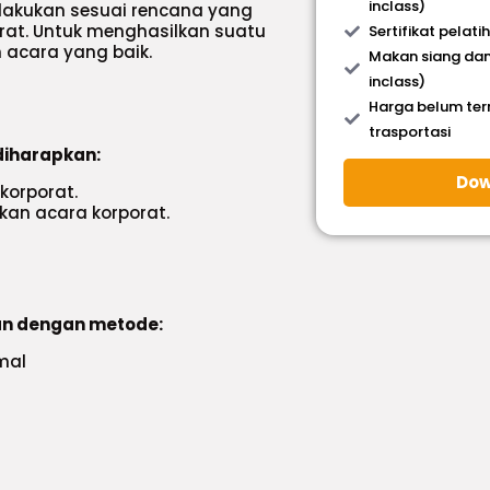
inclass)
lakukan sesuai rencana yang
rat. Untuk menghasilkan suatu
Sertifikat pelati
 acara yang baik.
Makan siang dan
inclass)
Harga belum te
trasportasi
diharapkan:
Dow
orporat.
an acara korporat.
an dengan metode:
rmal