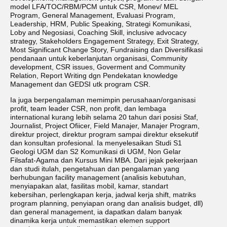
model LFA/TOC/RBM/PCM untuk CSR, Monev/ MEL
Program, General Management, Evaluasi Program,
Leadership, HRM, Public Speaking, Strategi Komunikasi,
Loby and Negosiasi, Coaching Skill, inclusive advocacy
strategy, Stakeholders Engagement Strategy, Exit Strategy,
Most Significant Change Story, Fundraising dan Diversifikasi
pendanaan untuk keberlanjutan organisasi, Community
development, CSR issues, Goverment and Community
Relation, Report Writing dgn Pendekatan knowledge
Management dan GEDSI utk program CSR.
Ia juga berpengalaman memimpin perusahaan/organisasi
profit, team leader CSR, non profit, dan lembaga
international kurang lebih selama 20 tahun dari posisi Staf,
Journalist, Project Ofiicer, Field Manajer, Manajer Program,
direktur project, direktur program sampai direktur eksekutif
dan konsultan profesional. Ia menyelesaikan Studi S1
Geologi UGM dan S2 Komunikasi di UGM, Non Gelar
Filsafat-Agama dan Kursus Mini MBA. Dari jejak pekerjaan
dan studi itulah, pengetahuan dan pengalaman yang
berhubungan facility management (analisis kebutuhan,
menyiapakan alat, fasilitas mobil, kamar, standart
kebersihan, perlengkapan kerja, jadwal kerja shift, matriks
program planning, penyiapan orang dan analisis budget, dll)
dan general management, ia dapatkan dalam banyak
dinamika kerja untuk memastikan elemen support