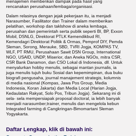
menajemen memberikan dampak pada hasil yang
rencanakan perusahaan/lembaga/organisasi.
Dalam relasinya dengan jejak pekerjaan itu, ia menjadi
Narasumber, Fasilitator dan Trainer dalam memberikan
pelatihan, workshop dan taklshow di aneka lembaga,
perusahan dan pemerintah serta publik seperti BI, BP, Exxon
Mobil, DSNLG, Direktorat PTLK Kemendikbud RI,
Kemendagri Direktorat Politik & Ormas, Pemprof DIY, Pemda
Sleman, Sorong, Merauke, SBD, TVRI Jogja, KOMPAS TV,
WLF, PT RMU, Perusahaan Sawit DSN Group, International
NGO, USAID, UNDP, Miserior, dan Aneka NGOs, mitra CSR,
CSR Bank Danamon, dan CSO Lokal di Indonesia, dll. Untuk
menyalurkan hobby menulis, sebagai mantan journalis, ia
juga menulis tujuh buku Sosial dan kepemimpinan, dua buku
biografi pengusaha, journal manajement strategis, kolumnis
di media nasional (Kompas, Jawa Pos Group, Media
Indonesia, Koran Jakarta) dan Media Local (Harian Jogja,
Kedaulatan Rakyat, Solo Pos, Tribun Jogja). Sekarang ini di
sela- sela mempersiapak proposal doctoral, ia lebih banyak
menjadi narasumber,trainer, menulis dan mengelola kebun
Integrated farming di Cangkringan-Bimomartani Sleman
Yogyakarta.
Daftar Lengkap, klik di bawah ini: