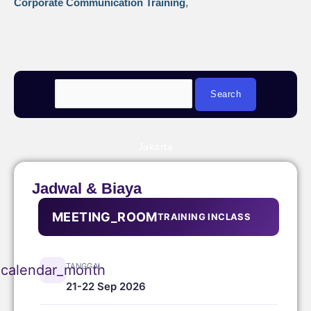
Corporate Communication Training
,
Jakarta
Jadwal & Biaya
MEETING_ROOM
TRAINING INCLASS
TANGGAL
calendar_month
21-22 Sep 2026