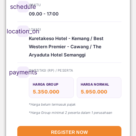
WAKTU
schedule
09.00 - 17:00
LOKASI
location_on
Kuretakeso Hotel - Kemang / Best
Western Premier - Cawang / The
Aryaduta Hotel Semanggi
INVESTASI (RP) / PESERTA
payments
HARGA GROUP
HARGA NORMAL
5.350.000
5.950.000
*Harga belum termasuk pajak
*Harga Group minimal 2 peserta dalam 1 perusahaan
REGISTER NOW