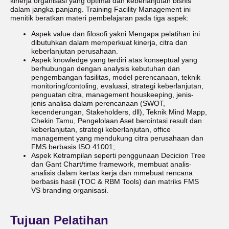
kinerja organisasi yang optimal dan keberlanjutan bisnis
dalam jangka panjang. Training Facility Management ini
menitik beratkan materi pembelajaran pada tiga aspek:
Aspek value dan filosofi yakni Mengapa pelatihan ini
dibutuhkan dalam memperkuat kinerja, citra dan
keberlanjutan perusahaan.
Aspek knowledge yang terdiri atas konseptual yang
berhubungan dengan analysis kebutuhan dan
pengembangan fasilitas, model perencanaan, teknik
monitoring/contoling, evaluasi, strategi keberlanjutan,
penguatan citra, management houskeeping, jenis-
jenis analisa dalam perencanaan (SWOT,
kecenderungan, Stakeholders, dll), Teknik Mind Mapp,
Chekin Tamu, Pengelolaan Aset berointasi result dan
keberlanjutan, strategi keberlanjutan, office
management yang mendukung citra perusahaan dan
FMS berbasis ISO 41001;
Aspek Ketrampilan seperti penggunaan Decicion Tree
dan Gant Chart/time framework, membuat analis-
analisis dalam kertas kerja dan mmebuat rencana
berbasis hasil (TOC & RBM Tools) dan matriks FMS
VS branding organisasi.
Tujuan Pelatihan