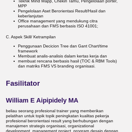
Teknik Mind Mapp, Chekin Tamu, Pengelolaan porter,
MPP
Pengelolaan Aset Berorientasi Result/Hasil dan
keberlanjutan
Office management yang mendukung citra
perusahaan dan FMS berbasis ISO 41001;
C. Aspek Skill/ Ketrampilan
Penggunaan Decicion Tree dan Gant Chart/time
framework
Membuat analis-analisis dalam kertas kerja dan
membuat rencana berbasis hasil (TOC & RBM Tools)
dan matriks FMS VS branding organisasi.
Fasilitator
William E Aipipidely MA
beliau seorang profesional trainer yang memberikan
pelatihan untuk topik topik peningkatan kualitas pekerja
profesional berorientasi result yang berhubungan dengan
manajemen strategis organisasi, organizational
development, management project, program desain dengan