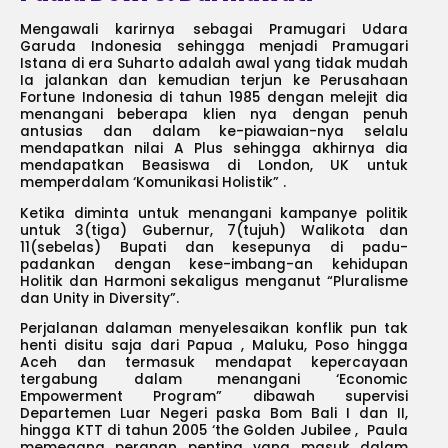
Mengawali karirnya sebagai Pramugari Udara
Garuda Indonesia sehingga menjadi Pramugari
Istana di era Suharto adalah awal yang tidak mudah
Ia jalankan dan kemudian terjun ke Perusahaan
Fortune Indonesia di tahun 1985 dengan melejit dia
menangani beberapa klien nya dengan penuh
antusias dan dalam ke-piawaian-nya selalu
mendapatkan nilai A Plus sehingga akhirnya dia
mendapatkan Beasiswa di London, UK untuk
memperdalam ‘Komunikasi Holistik” .
Ketika diminta untuk menangani kampanye politik
untuk 3(tiga) Gubernur, 7(tujuh) Walikota dan
11(sebelas) Bupati dan kesepunya di padu-
padankan dengan kese-imbang-an kehidupan
Holitik dan Harmoni sekaligus menganut “Pluralisme
dan Unity in Diversity”.
Perjalanan dalaman menyelesaikan konflik pun tak
henti disitu saja dari Papua , Maluku, Poso hingga
Aceh dan termasuk mendapat kepercayaan
tergabung dalam menangani ‘Economic
Empowerment Program” dibawah supervisi
Departemen Luar Negeri paska Bom Bali I dan II,
hingga KTT di tahun 2005 ‘the Golden Jubilee , Paula
memegang peranan penting yang masuk dalam