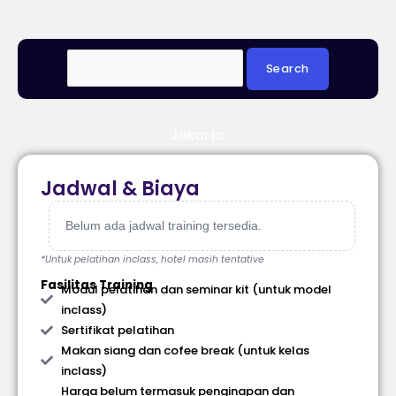
Jakarta
Jadwal & Biaya
Belum ada jadwal training tersedia.
*Untuk pelatihan inclass, hotel masih tentative
Fasilitas Training
Modul pelatihan dan seminar kit (untuk model
inclass)
Sertifikat pelatihan
Makan siang dan cofee break (untuk kelas
inclass)
Harga belum termasuk penginapan dan