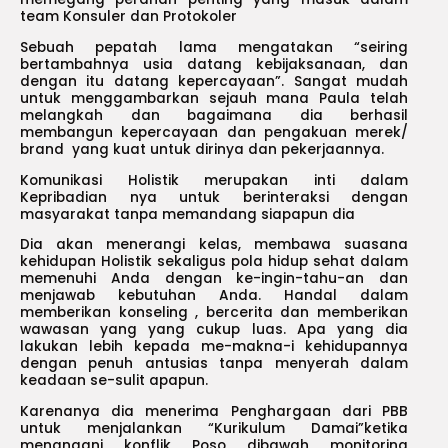
team Konsuler dan Protokoler
Sebuah pepatah lama mengatakan “seiring
bertambahnya usia datang kebijaksanaan, dan
dengan itu datang kepercayaan”. Sangat mudah
untuk menggambarkan sejauh mana Paula telah
melangkah dan bagaimana dia berhasil
membangun kepercayaan dan pengakuan merek/
brand yang kuat untuk dirinya dan pekerjaannya.
Komunikasi Holistik merupakan inti dalam
Kepribadian nya untuk berinteraksi dengan
masyarakat tanpa memandang siapapun dia
Dia akan menerangi kelas, membawa suasana
kehidupan Holistik sekaligus pola hidup sehat dalam
memenuhi Anda dengan ke-ingin-tahu-an dan
menjawab kebutuhan Anda. Handal dalam
memberikan konseling , bercerita dan memberikan
wawasan yang yang cukup luas. Apa yang dia
lakukan lebih kepada me-makna-i kehidupannya
dengan penuh antusias tanpa menyerah dalam
keadaan se-sulit apapun.
Karenanya dia menerima Penghargaan dari PBB
untuk menjalankan “Kurikulum Damai”ketika
menangani konflik Poso dibawah monitoring