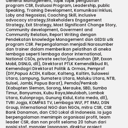
General Management, topik topik penguatan
program CSR, Evaluasi Program, Leadership, public
Speaking, Training Development, Komunikasi Inklusi,
Loby and Negosiasi, Coaching Skill, inclusive
advocacy strategy,Stakeholders Engagement
Strategy, Exit Strategy, Most Significant Change Story,
Community development, Goverment and
Community Relation, Report Writing dengan
Pendekatan knowledge Management dan GEDSI utk
program CSR. Perpengalaman menjadi Narasumber
dan trainer dalam memberikan pelatihan di aneka
lembaga seperti lembaga donor international,
National CSOs, private sector/perusahan (BP, Exxon
Mobil, DSNLG, dll), Direktorat PTLK Kemendikbud RI,
Kemendagri Direktorat Politik & Ormas, Pemprof
(DIY,Papua ACEH, Kalbar, Kalteng, Kaltim, Sulawesi
Utara, Lampung, Sumatera Utara, Maluku Utara, NTB,
Sulsel, Jambi, Papua Barat), Pemda/Pemkab
(Kabupten Sleman, Sorong, Merauke, SBD, Sumba
Timur, Banyumas, Kubu Raya,Meulobah, Lombok
Utara, Kulonprogo, Gunung Kidul, Kota meda, dll),
TVRI Jogja, KOMPAS TV, Lembaga WLF, PT RMU, DSN
Group, International NGO dan NGOs, mitra CSR, CSR
Bank Danamon, dan CSO Lokal di Indonesia. Ia juga
berpengalaman memimpin organisasi profit, team
leader CSR, dan non profit selama 20 tahun dari
posisi staf, manajer lapangan, direktur project