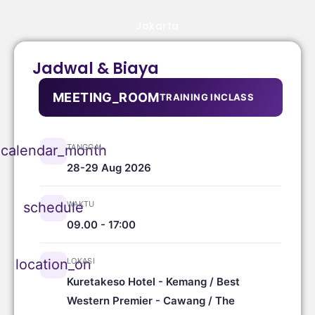
Jakarta
Jadwal & Biaya
MEETING_ROOM
TRAINING INCLASS
TANGGAL
calendar_month
28-29 Aug 2026
WAKTU
schedule
09.00 - 17:00
LOKASI
location_on
Kuretakeso Hotel - Kemang / Best
Western Premier - Cawang / The