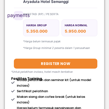
Aryaduta Hotel Semanggi
INVESTASI (RP) / PESERTA
payments
HARGA GROUP
HARGA NORMAL
5.350.000
5.950.000
*Harga belum termasuk pajak
*Harga Group minimal 2 peserta dalam 1 perusahaan
REGISTER NOW
*Untuk pelatihan inclass, hotel masih tentative
Fasilitas Training
Modul pelatihan dan seminar kit (untuk model
inclass)
Sertifikat pelatihan
Makan siang dan cofee break (untuk kelas
inclass)
Harga belum termasuk penginapan dan