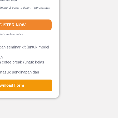
nimal 2 peserta dalam 1 perusahaan
GISTER NOW
tel masih tentative
dan seminar kit (untuk model
an
 cofee break (untuk kelas
rmasuk penginapan dan
wnload Form