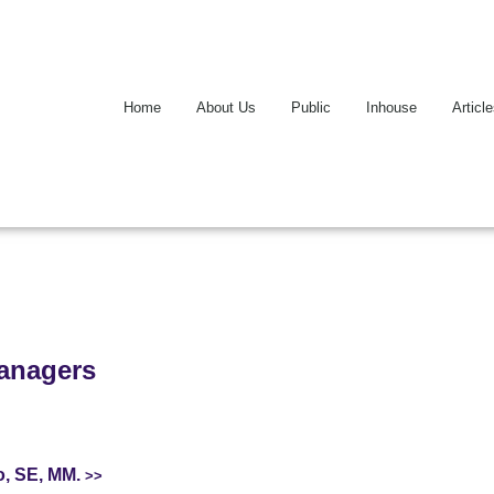
Home
About Us
Public
Inhouse
Articl
Managers
o, SE, MM.