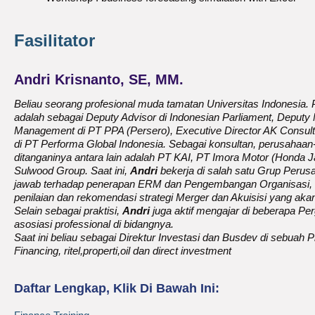
Fasilitator
Andri Krisnanto, SE, MM.
Beliau seorang profesional muda tamatan Universitas Indonesia. P
adalah sebagai Deputy Advisor di Indonesian Parliament, Deput
Management di PT PPA (Persero), Executive Director AK Consulti
di PT Performa Global Indonesia. Sebagai konsultan, perusahaa
ditanganinya antara lain adalah PT KAI, PT Imora Motor (Honda Ja
Sulwood Group. Saat ini,
Andri
bekerja di salah satu Grup Perus
jawab terhadap penerapan ERM dan Pengembangan Organisasi, d
penilaian dan rekomendasi strategi Merger dan Akuisisi yang ak
Selain sebagai praktisi,
Andri
juga aktif mengajar di beberapa Pe
asosiasi professional di bidangnya.
Saat ini beliau sebagai Direktur Investasi dan Busdev di sebuah Pr
Financing, ritel,properti,oil dan direct investment
Daftar Lengkap, Klik Di Bawah Ini: