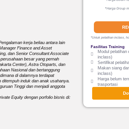
*Harga Group mi
RE
*Untuk pelatihan inclass, ho
engalaman kerja beliau antara lain
Fasilitas Training
y Manager Finance and Asset
Modul pelatihan 
ng, dan Senior Consultant Associate
inclass)
n-perusahaan besar yang pernah
Sertifikat pelatih
karta Center), Astra Otoparts, dan
Makan siang dan
ahaan Nasional dan bertanggung
inclass)
imana di dalamnya terdapat
Harga belum te
an ditempuh induk dan anak usahanya.
trasportasi
rguruan Tinggi dan menjadi anggota
Do
ivate Equity dengan porfolio bisnis di: