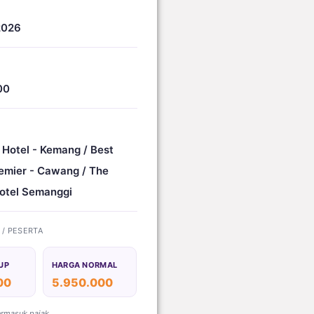
2026
00
 Hotel - Kemang / Best
emier - Cawang / The
otel Semanggi
) / PESERTA
UP
HARGA NORMAL
00
5.950.000
ermasuk pajak