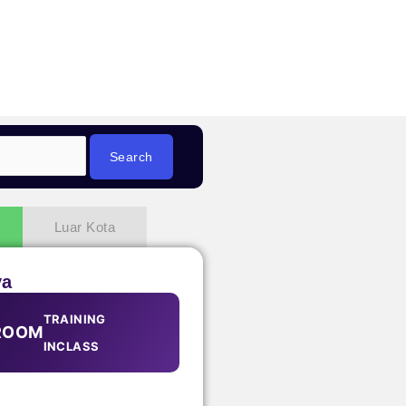
Luar Kota
ya
TRAINING
ROOM
INCLASS