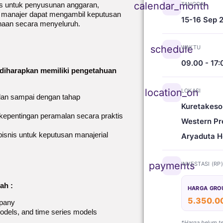
calendar_month
is untuk penyusunan anggaran,
TANGGAL
a manajer dapat mengambil keputusan
15-16 Sep 
haan secara menyeluruh.
schedule
WAKTU
09.00 - 17:
a diharapkan memiliki pengetahuan
location_on
LOKASI
an sampai dengan tahap
Kuretakeso
kepentingan peramalan secara praktis
Western Pr
snis untuk keputusan manajerial
Aryaduta H
payments
INVESTASI (RP
ah :
HARGA GRO
5.350.0
mpany
models, and time series models
*Harga belum t