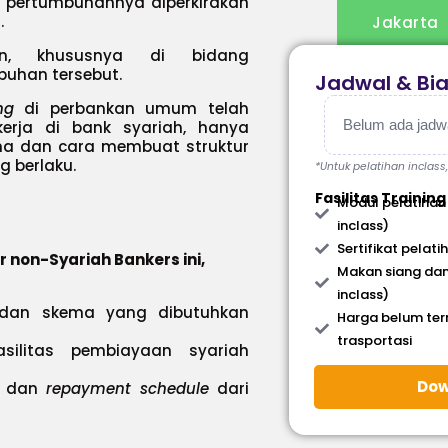
a pertumbuhannya diperkirakan
.
Jakarta
n, khususnya di bidang
uhan tersebut.
Jadwal & Bi
ng
di perbankan umum telah
Belum ada jadwal
rja di bank syariah, hanya
a dan cara membuat struktur
 berlaku.
*Untuk pelatihan inclass
Fasilitas Training
Modul pelatihan
inclass)
Sertifikat pelati
r non-Syariah Bankers ini,
Makan siang dan
inclass)
 dan skema yang dibutuhkan
Harga belum te
trasportasi
silitas pembiayaan syariah
Dow
dan
repayment schedule
dari