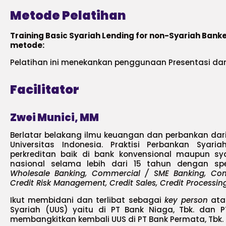
Metode Pelatihan
Training Basic Syariah Lending for non-Syariah Ban
metode:
Pelatihan ini menekankan penggunaan Presentasi dan 
Facilitator
Zwei Munici, MM
Berlatar belakang ilmu keuangan dan perbankan da
Universitas Indonesia. Praktisi Perbankan Syar
perkreditan baik di bank konvensional maupun s
nasional selama lebih dari 15 tahun dengan spe
Wholesale Banking, Commercial / SME Banking, Con
Credit Risk Management, Credit Sales, Credit Processin
Ikut membidani dan terlibat sebagai
key person
atas
Syariah (UUS) yaitu di PT Bank Niaga, Tbk. dan PT
membangkitkan kembali UUS di PT Bank Permata, Tbk.