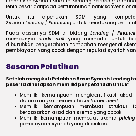
Perbankan Syariah saat ini sedang
booming
, diman
lebih besar daripada pertumbuhan bank konvensional
Untuk itu diperlukan SDM yang kompete
Syariah
Lending
/
Financing
untuk mendukung pertumb
Pada dasarnya SDM di bidang
Lending
/
Financi
mempunyai
credit skill
yang memadai untuk beke
dibutuhkan pengetahuan tambahan mengenai skem
pembiayaan yang cocok dengan regulasi syariah yang
Sasaran Pelatihan
Setelah mengikuti Pelatihan Basic Syariah Lending fo
peserta diharapkan memiliki pengetahuan untuk:
Memiliki kemampuan mengidentifikasi akad
dalam rangka memenuhi
customer need
.
Memiliki kemampuan membuat struktur fa
berdasarkan akad dan skema yang cocok.
Memiliki kemampuan membuat skema
pricing
pembiayaan syariah yang diberikan.