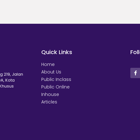
Quick Links
Fol
Home
About Us
g 219, Jalan
Public Inclass
A, Kota
 Khusus
Public Online
Inhouse
Articles