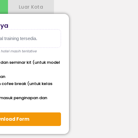
Luar Kota
aya
 training tersedia.
, hotel masih tentative
 dan seminar kit (untuk model
han
 cofee break (untuk kelas
rmasuk penginapan dan
nload Form