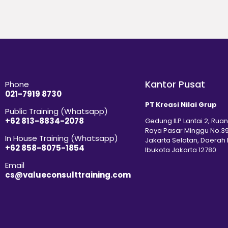
Kantor Pusat
Phone
021-7919 8730
PT Kreasi Nilai Grup
Public Training (Whatsapp)
+62 813-8834-2078
Gedung ILP Lantai 2, Ruan
Raya Pasar Minggu No.39
In House Training (Whatsapp)
Jakarta Selatan, Daerah
+62 858-8075-1854
Ibukota Jakarta 12780
Email
cs@valueconsulttraining.com