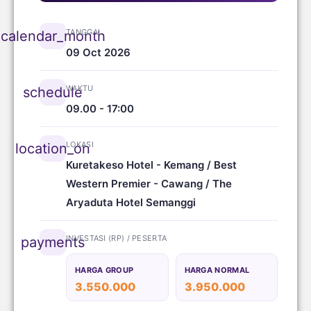
TANGGAL
calendar_month
09 Oct 2026
WAKTU
schedule
09.00 - 17:00
LOKASI
location_on
Kuretakeso Hotel - Kemang / Best
Western Premier - Cawang / The
Aryaduta Hotel Semanggi
INVESTASI (RP) / PESERTA
payments
HARGA GROUP
HARGA NORMAL
3.550.000
3.950.000