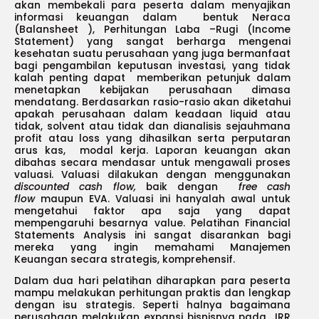
akan membekali para peserta dalam menyajikan
informasi keuangan dalam bentuk Neraca
(Balansheet ), Perhitungan Laba –Rugi (Income
Statement) yang sangat berharga mengenai
kesehatan suatu perusahaan yang juga bermanfaat
bagi pengambilan keputusan investasi, yang tidak
kalah penting dapat memberikan petunjuk dalam
menetapkan kebijakan perusahaan dimasa
mendatang. Berdasarkan rasio-rasio akan diketahui
apakah perusahaan dalam keadaan liquid atau
tidak, solvent atau tidak dan dianalisis sejauhmana
profit atau loss yang dihasilkan serta perputaran
arus kas, modal kerja. Laporan keuangan akan
dibahas secara mendasar untuk mengawali proses
valuasi. Valuasi dilakukan dengan menggunakan
discounted cash flow,
baik dengan
free cash
flow
maupun EVA. Valuasi ini hanyalah awal untuk
mengetahui faktor apa saja yang dapat
mempengaruhi besarnya value. Pelatihan Financial
Statements Analysis ini sangat disarankan bagi
mereka yang ingin memahami Manajemen
Keuangan secara strategis, komprehensif.
Dalam dua hari pelatihan diharapkan para peserta
mampu melakukan perhitungan praktis dan lengkap
dengan isu strategis. Seperti halnya bagaimana
perusahaan melakukan expansi bisnisnya pada IRR