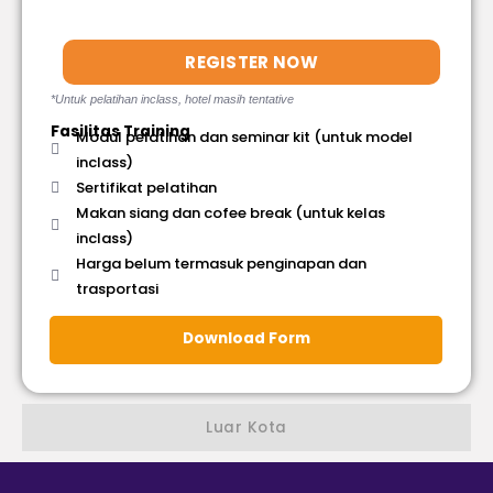
REGISTER NOW
*Untuk pelatihan inclass, hotel masih tentative
Fasilitas Training
Modul pelatihan dan seminar kit (untuk model
inclass)
Sertifikat pelatihan
Makan siang dan cofee break (untuk kelas
inclass)
Harga belum termasuk penginapan dan
trasportasi
Download Form
Luar Kota