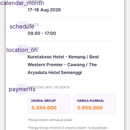
TANGGAL
calendar_month
17-18 Aug 2026
WAKTU
schedule
09.00 - 17:00
LOKASI
location_on
Kuretakeso Hotel - Kemang / Best
Western Premier - Cawang / The
Aryaduta Hotel Semanggi
INVESTASI (RP) / PESERTA
payments
HARGA GROUP
HARGA NORMAL
5.350.000
5.950.000
*Harga belum termasuk pajak
*Harga Group minimal 2 peserta dalam 1 perusahaan