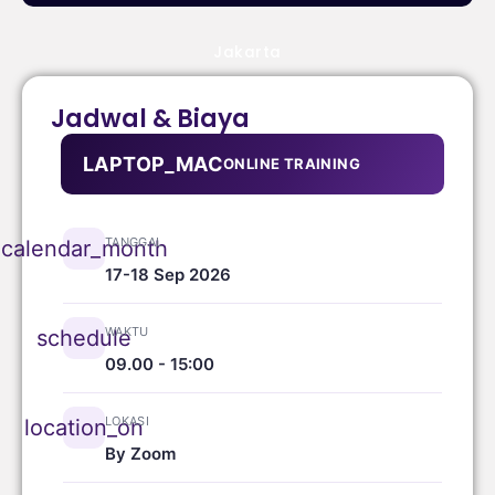
Jakarta
Jadwal & Biaya
LAPTOP_MAC
ONLINE TRAINING
TANGGAL
calendar_month
17-18 Sep 2026
WAKTU
schedule
09.00 - 15:00
LOKASI
location_on
By Zoom