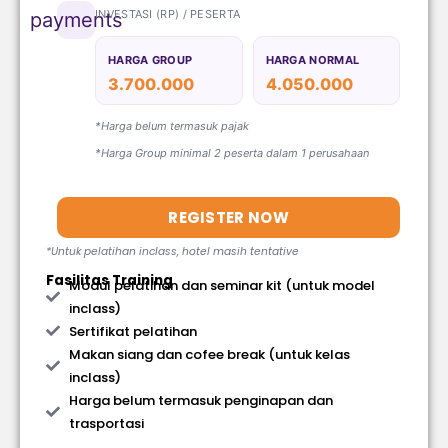
INVESTASI (RP) / PESERTA
payments
HARGA GROUP
HARGA NORMAL
3.700.000
4.050.000
*Harga belum termasuk pajak
*Harga Group minimal 2 peserta dalam 1 perusahaan
REGISTER NOW
*Untuk pelatihan inclass, hotel masih tentative
Fasilitas Training
Modul pelatihan dan seminar kit (untuk model
inclass)
Sertifikat pelatihan
Makan siang dan cofee break (untuk kelas
inclass)
Harga belum termasuk penginapan dan
trasportasi