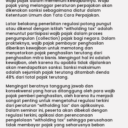
wajib pajak dalam memenuhi kewajibannya. Wajib
pajak yang melanggar peraturan perpajakan akan
dikenakan sanksi sebagaimana diatur dalam
Ketentuan Umum dan Tata Cara Perpajakan.
Latar belakang penerbitan regulasi potong pungut
atau dikenal dengan istilah “witholding tax” adalah
menuntut partisipasi wajib pajak dalam proses
pengumpulan (collection) pajak bagi negara. Dalam
prakteknya, wajib pajak pembayar penghasilan
diberikan kewajiban untuk memotong dan
menyetorkan pajak penghasilan terutang dari
penghasilan mitra bisnis. Mengingat hal ini adalah
kewajiban, oleh karena itu apabila tidak dijalankan
akan mendapatkan sanksi. Sanksi maksimum
adalah sejumlah pajak terutang ditambah denda
48% dari total pajak terutang.
Mengingat beratnya tanggung jawab dan
konsekwensi yang harus ditanggung oleh para wajib
pajak pemberi penghasilan, oleh karena itu menjadi
sangat penting untuk mengetahui regulasi terkini
dari peraturan “witholding tax” dan aplikasinya.
Dalam seminar ini, peserta akan dibekali dengan
regulasi terkini, aplikasi dan perencanaan
pengelolaan “witholding tax” sehingga perusahaan
tidak membayar pajak yang seharusnya beban