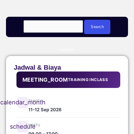
Jakarta
Jadwal & Biaya
MEETING_ROOM
TRAINING INCLASS
TANGGAL
calendar_month
11-12 Sep 2026
WAKTU
schedule
09.00 - 17:00