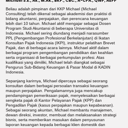
Michael S.E., Ak., M.Ak., BKP., CBC., A-CPA., QWP, AEPP
Beliau adalah pimpinan dari KKP Michael (Michael
Consulting) telah dikenal sebagai akademisi dan praktisi di
bidang akuntansi, perpajakan, dan perencana keuangan
lebih dari 10 tahun. Michael aktif mengajar sebagai Dosen
Program Studi Akuntansi di beberapa Universitas di
Indonesia. Michael sering diundang menjadi narasumber
PPL (Pengembangan Profesional Berkelanjutan) di Ikatan
Konsultan Pajak Indonesia (IKPI), instruktur pelatihan Brevet
Pajak, dan di berbagai acara lainnya. Michael aktif dalam
berbagai program pengembangan pendidikan dan keahlian
serta organisasi di berbagai perkumpulan profesi. Atas
kualifikasi yang dimiliki, Michael telah diangkat sebagai
Pengurus Sub-Bidang Keuangan & Pasar Modal di KADIN
Indonesia.
Sepanjang karirnya, Michael dipercaya sebagai seorang
konsultan dalam berbagai persoalan transaksi keuangan
maupun perpajakan. Pengalamannya juga mencakup
pendampingan pemeriksaan pajak, menyelesaikan berbagai
sengketa pajak di Kantor Pelayanan Pajak (KPP) dan
Pengadilan Pajak (kasus perpajakan maupun kepabeanan).
Sebagai seorang akuntan, Michael membantu manajemen,
dewan direksi, investor, membuat dan melaksanakan strategi
bisnis, serta memberikan masukan dalam penyusunan
laporan keuangan kepada berbagai klien domestik dan