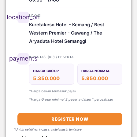
LOKASI
location_on
Kuretakeso Hotel - Kemang / Best
Western Premier - Cawang / The
Aryaduta Hotel Semanggi
INVESTASI (RP) / PESERTA
payments
HARGA GROUP
HARGA NORMAL
5.350.000
5.950.000
*Harga belum termasuk pajak
*Harga Group minimal 2 peserta dalam 1 perusahaan
REGISTER NOW
*Untuk pelatihan inclass, hotel masih tentative