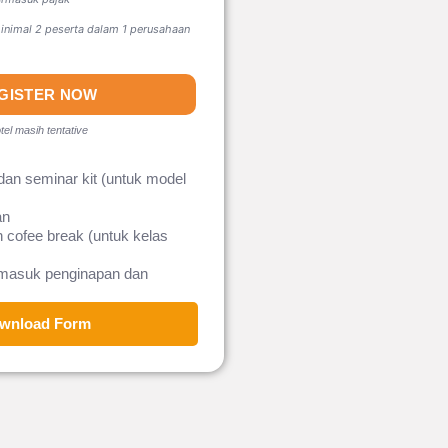
nimal 2 peserta dalam 1 perusahaan
GISTER NOW
tel masih tentative
dan seminar kit (untuk model
an
 cofee break (untuk kelas
rmasuk penginapan dan
wnload Form