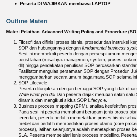
Peserta DI WAJIBKAN membawa LAPTOP
Outline Materi
Materi Pelathan Advanced Writing Policy and Procedure (SOP
Filosofi dan difinisi proses bisnis, prosedur dan instruksi ker
SOP dan hubungannya dengan
fundamental business sys
Sesi ini membekali peserta dengan persespi umum menge
peristilahan (misalnya: manajemen, system, proses, dokumen
dll) hingga pendekatan penulisan SOP berdasarkan standar 
Fasilitator mengulas persamaan SOP dengan Prosedur, Jukl
menggambarkan secara umum bagaimana SOP selama ini 
SOP Lifecycle
Peserta ditunjukkan dengan berbagai SOP yang tidak dina
Write what you do!
Dan peserta diajak merubah salah satu
dinamis dan mengikuti siklus SOP Lifecycle.
Business process mapping (BPM), analisa keefektifan pros
Pada sesi ini peserta memahami beragam jenis proses bisnis,
terendah, peserta berlatih memetakkan proses bisnis seb
mebel dan berlatih membedakan proses utama (core proce
process), latihan selanjutnya adalah menetapkan proses k
SLA. Peserta mempelajari jenis process modelling. Peser