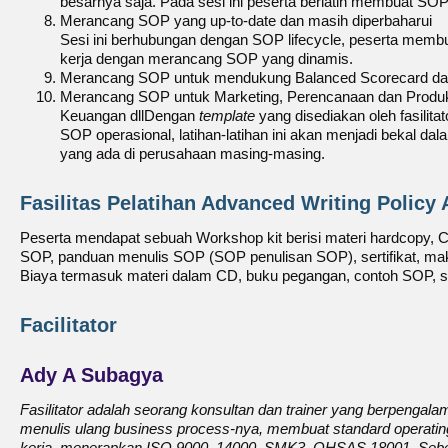
besarnya saja. Pada sesi ini peserta berlatih membuat 
Merancang SOP yang up-to-date dan masih diperbaharui
Sesi ini berhubungan dengan SOP lifecycle, peserta membua
kerja dengan merancang SOP yang dinamis.
Merancang SOP untuk mendukung Balanced Scorecard dan
Merancang SOP untuk Marketing, Perencanaan dan Produks
Keuangan dllDengan
template
yang disediakan oleh fasilitat
SOP operasional, latihan-latihan ini akan menjadi bekal da
yang ada di perusahaan masing-masing.
Fasilitas Pelatihan Advanced Writing Policy
Peserta mendapat sebuah Workshop kit berisi materi hardcopy, C
SOP, panduan menulis SOP (SOP penulisan SOP), sertifikat, ma
Biaya termasuk materi dalam CD, buku pegangan, contoh SOP, se
Facilitator
Ady A Subagya
Fasilitator adalah seorang konsultan dan trainer yang berpenga
menulis ulang business process-nya, membuat standard operating
kerja, menerapkan ISO 9000, 14000, SMK3, OHSAS 18001. Sebel