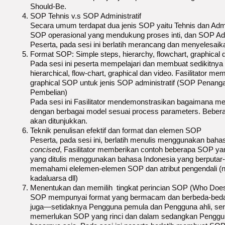
Should-Be.
SOP Tehnis v.s SOP Administratif
Secara umum terdapat dua jenis SOP yaitu Tehnis dan Adm
SOP operasional yang mendukung proses inti, dan SOP Admi
Peserta, pada sesi ini berlatih merancang dan menyelesaik
Format SOP: Simple steps, hierarchy, flowchart, graphical 
Pada sesi ini peserta mempelajari dan membuat sedikitnya 
hierarchical, flow-chart, graphical dan video. Fasilitato
graphical SOP untuk jenis SOP administratif (SOP Penan
Pembelian)
Pada sesi ini Fasilitator mendemonstrasikan bagaimana 
dengan berbagai model sesuai process parameters. Beberap
akan ditunjukkan.
Teknik penulisan efektif dan format dan elemen SOP
Peserta, pada sesi ini, berlatih menulis menggunakan bahas
concised
, Fasilitator memberikan contoh beberapa SOP yang
yang ditulis menggunakan bahasa Indonesia yang berputar-pu
memahami elelemen-elemen SOP dan atribut pengendali (nam
kadaluarsa dll)
Menentukan dan memilih tingkat perincian SOP (Who Doe
SOP mempunyai format yang bermacam dan berbeda-beda
juga—setidaknya Pengguna pemula dan Pengguna ahli, ser
memerlukan SOP yang rinci dan dalam sedangkan Penggun