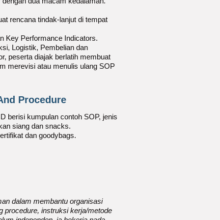
SOP dengan dua macam kedalaman.
t rencana tindak-lanjut di tempat
 Key Performance Indicators.
i, Logistik, Pembelian dan
or, peserta diajak berlatih membuat
lam merevisi atau menulis ulang SOP
 And Procedure
D berisi kumpulan contoh SOP, jenis
kan siang dan snacks.
rtifikat dan goodybags.
laman dalam membantu organisasi
 procedure, instruksi kerja/metode
um independen, ia bekerja pada