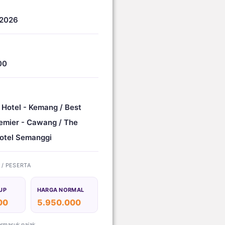
 2026
00
 Hotel - Kemang / Best
emier - Cawang / The
otel Semanggi
) / PESERTA
UP
HARGA NORMAL
00
5.950.000
ermasuk pajak