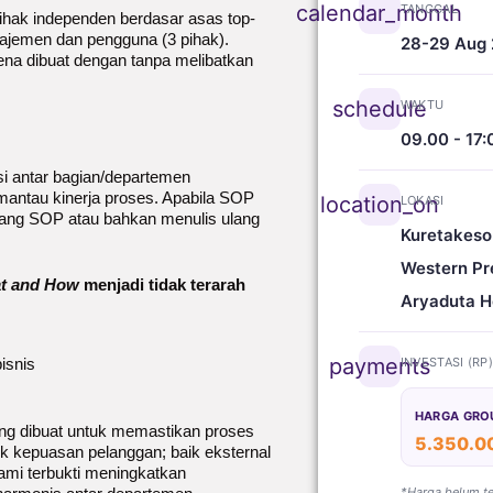
calendar_month
TANGGAL
ihak independen berdasar asas top-
najemen dan pengguna (3 pihak).
28-29 Aug
ena dibuat dengan tanpa melibatkan
schedule
WAKTU
09.00 - 17:
 antar bagian/departemen
mantau kinerja proses. Apabila SOP
location_on
LOKASI
ulang SOP atau bahkan menulis ulang
Kuretakeso
Western Pr
t and How
menjadi tidak terarah
Aryaduta H
payments
INVESTASI (RP
isnis
HARGA GRO
ang dibuat untuk memastikan proses
5.350.0
uk kepuasan pelanggan; baik eksternal
mi terbukti meningkatkan
*Harga belum t