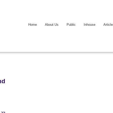
Home
About Us
Public
Inhouse
Articl
nd
a