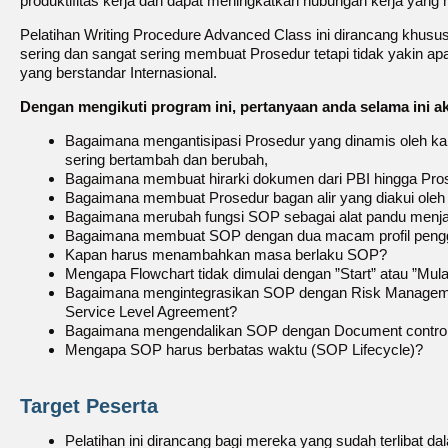
produktifitas kerja dan dapat meningkatkan hubungan kerja yang
Pelatihan Writing Procedure Advanced Class ini dirancang khus
sering dan sangat sering membuat Prosedur tetapi tidak yakin 
yang berstandar Internasional.
Dengan mengikuti program ini, pertanyaan anda selama ini a
Bagaimana mengantisipasi Prosedur yang dinamis oleh ka
sering bertambah dan berubah,
Bagaimana membuat hirarki dokumen dari PBI hingga Prose
Bagaimana membuat Prosedur bagan alir yang diakui oleh 
Bagaimana merubah fungsi SOP sebagai alat pandu menjadi
Bagaimana membuat SOP dengan dua macam profil penggu
Kapan harus menambahkan masa berlaku SOP?
Mengapa Flowchart tidak dimulai dengan ”Start” atau ”Mula
Bagaimana mengintegrasikan SOP dengan Risk Managemen
Service Level Agreement?
Bagaimana mengendalikan SOP dengan Document control 
Mengapa SOP harus berbatas waktu (SOP Lifecycle)?
Target Peserta
Pelatihan ini dirancang bagi mereka yang sudah terlibat d