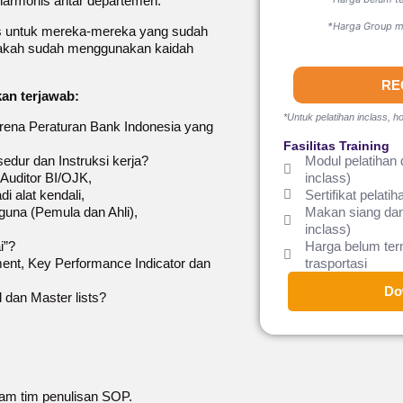
 harmonis antar departemen.
*Harga Group mi
us untuk mereka-mereka yang sudah
apakah sudah menggunakan kaidah
RE
kan terjawab:
*Untuk pelatihan inclass, ho
rena Peraturan Bank Indonesia yang
Fasilitas Training
dur dan Instruksi kerja?
Modul pelatihan 
Auditor BI/OJK,
inclass)
 alat kendali,
Sertifikat pelatih
na (Pemula dan Ahli),
Makan siang dan
inclass)
i”?
Harga belum te
t, Key Performance Indicator dan
trasportasi
Do
dan Master lists?
alam tim penulisan SOP.