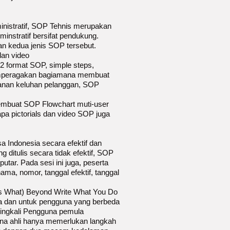
inistratif, SOP Tehnis merupakan
nstratif bersifat pendukung.
an kedua jenis SOP tersebut.
dan video
2 format SOP, simple steps,
r memperagakan bagiamana membuat
ganan keluhan pelanggan, SOP
membuat SOP Flowchart muti-user
a pictorials dan video SOP juga
a Indonesia secara efektif dan
 ditulis secara tidak efektif, SOP
tar. Pada sesi ini juga, peserta
a, nomor, tanggal efektif, tanggal
s What) Beyond Write What You Do
 dan untuk pengguna yang berbeda
ingkali Pengguna pemula
a ahli hanya memerlukan langkah