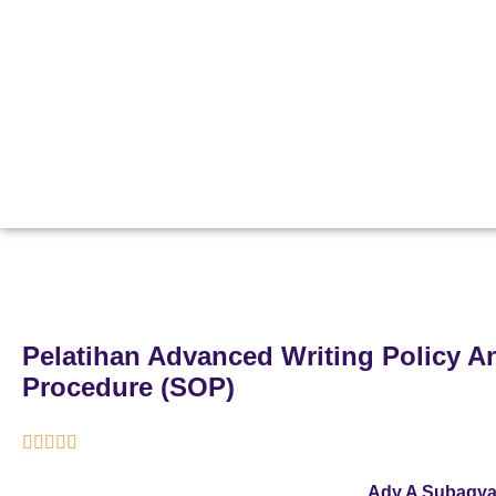
Pelatihan Advanced Writing Policy A
Procedure (SOP)





Ady A Subagy