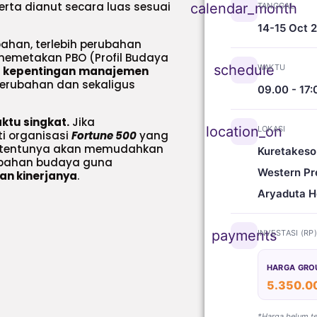
erta dianut secara luas sesuai
calendar_month
TANGGAL
14-15 Oct 
ahan, terlebih perubahan
 memetakan PBO (Profil Budaya
schedule
WAKTU
l kepentingan
manajemen
rubahan dan sekaligus
09.00 - 17:
ktu singkat.
Jika
location_on
LOKASI
ti organisasi
Fortune 500
yang
a, tentunya akan memudahkan
Kuretakeso
ubahan budaya guna
Western Pr
dan kinerjanya
.
Aryaduta H
payments
INVESTASI (RP
HARGA GRO
5.350.0
*Harga belum t