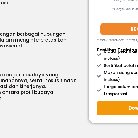
asi
*Harga Group mi
RE
 dengan berbagai hubungan
 dalam menginterpretasikan,
*Untuk pelatihan inclass
sasional
Fasilitas Training
Modul pelatihan
inclass)
Sertifikat pelati
Makan siang dan
n dan jenis budaya yang
inclass)
ubahannya, serta fokus tindak
asi dan kinerjanya.
Harga belum te
 antara profil budaya
trasportasi
.
Dow