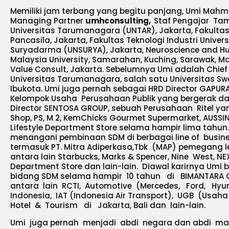
Memiliki jam terbang yang begitu panjang, Umi Mahmu
Managing Partner
umhconsulting,
Staf Pengajar Tamu
Universitas Tarumanagara (UNTAR), Jakarta, Fakultas 
Pancasila, Jakarta, Fakultas Teknologi Industri Univer
Suryadarma (UNSURYA), Jakarta, Neuroscience and H
Malaysia University, Samarahan, Kuching, Sarawak, Ma
Value Consult, Jakarta. Sebelumnya Umi adalah Chie
Universitas Tarumanagara, salah satu Universitas Sw
Ibukota. Umi juga pernah sebagai HRD Director GAPUR
Kelompok Usaha Perusahaan Publik yang bergerak da
Director SENTOSA GROUP, sebuah Perusahaan Ritel y
Shop, PS, M 2, KemChicks Gourmet Supermarket, AUSSI
Lifestyle Department Store selama hampir lima tahun. 
menangani pembinaan SDM di berbagai line of busi
termasuk PT. Mitra Adiperkasa,Tbk (MAP) pemegang le
antara lain Starbucks, Marks & Spencer, Nine West, NE
Department Store dan lain-lain. Diawal karirnya Umi b
bidang SDM selama hampir 10 tahun di BIMANTARA
antara lain RCTI, Automotive (Mercedes, Ford, Hy
Indonesia, IAT (Indonesia Air Transport), UGB (Usah
Hotel & Tourism di Jakarta, Bali dan lain-lain.
Umi juga pernah menjadi abdi negara dan abdi ma