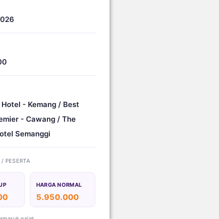
2026
00
 Hotel - Kemang / Best
emier - Cawang / The
otel Semanggi
) / PESERTA
UP
HARGA NORMAL
00
5.950.000
ermasuk pajak