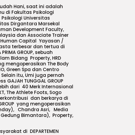
dah Hani, saat ini adalah
 di Fakultas Psikologi
Psikologi Universitas
sitas Dirgantara Marsekal
uman Development Faculty,
laysia dan Associate Trainer
f Human Capital Yayasan /
asta terbesar dan tertua di
A PRIMA GROUP, sebuah
lam Bidang Property, HRD
ang mengoperasikan The Body
NO, Green Spa dan Centro
Selain itu, Umi juga pernah
ness GAJAH TUNGGAL GROUP
bih dari 40 Merk Internasional
XT, The Athlete Foots, Sogo
erkontribusi dan berkarya di
 GROUP yang mengoperasikan
unday), Chandra Asri, Media
a Gedung Bimantara), Property,
syarakat di DEPARTEMEN