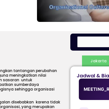
Jakarta
tungkan tantangan perubahan
Jadwal & Bi
guna meningkatkan nilai
an sasaran untuk
faatkan sumberdaya
tegisnya sehingga organisasi
MEETING_
agalan disebabkan karena tidak
i organisasi, yang merupakan