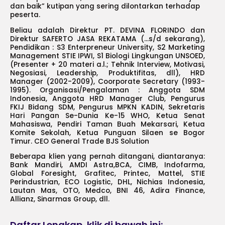
dan baik” kutipan yang sering dilontarkan terhadap
peserta.
Beliau adalah Direktur PT. DEVINA FLORINDO dan
Direktur SAFERTO JASA REKATAMA (…s/d sekarang),
Pendidikan : S3 Enterpreneur University, S2 Marketing
Management STIE IPWI, S1 Biologi Lingkungan UNSOED,
(Presenter + 20 materi a.l.; Tehnik Interview, Motivasi,
Negosiasi, Leadership, Produktifitas, dll), HRD
Manager (2002-2009), Coorporate Secretary (1993-
1995). Organisasi/Pengalaman : Anggota SDM
Indonesia, Anggota HRD Manager Club, Pengurus
FKIJ Bidang SDM, Pengurus MPKN KADIN, Sekretaris
Hari Pangan Se-Dunia Ke-15 WHO, Ketua Senat
Mahasiswa, Pendiri Taman Buah Mekarsari, Ketua
Komite Sekolah, Ketua Punguan Silaen se Bogor
Timur. CEO General Trade BJS Solution
Beberapa klien yang pernah ditangani, diantaranya:
Bank Mandiri, AMDI Astra,BCA, CIMB, Indofarma,
Global Foresight, Grafitec, Printec, Mattel, STIE
Perindustrian, ECO Logistic, DHL, Nichias Indonesia,
Lautan Mas, OTO, Medco, BNI 46, Adira Finance,
Allianz, Sinarmas Group, dll.
Daftar Lengkap, klik di bawah ini: