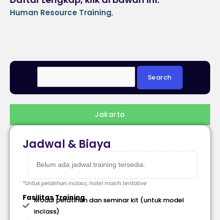
Human Resource Training
,
Jakarta
Jadwal & Biaya
Belum ada jadwal training tersedia.
*Untuk pelatihan inclass, hotel masih tentative
Fasilitas Training
Modul pelatihan dan seminar kit (untuk model
inclass)