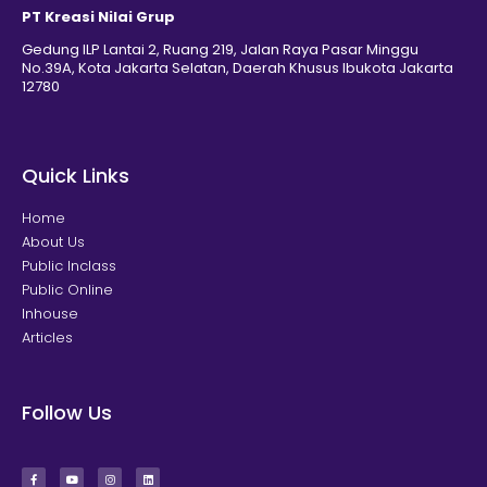
PT Kreasi Nilai Grup
Gedung ILP Lantai 2, Ruang 219, Jalan Raya Pasar Minggu
No.39A, Kota Jakarta Selatan, Daerah Khusus Ibukota Jakarta
12780
Quick Links
Home
About Us
Public Inclass
Public Online
Inhouse
Articles
Follow Us