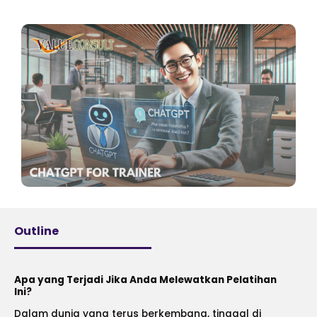
Outline
Apa yang Terjadi Jika Anda Melewatkan Pelatihan
Ini?
Dalam dunia yang terus berkembang, tinggal di