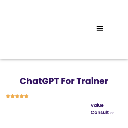
ChatGPT For Trainer





Value
Consult