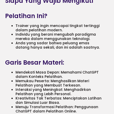
Siapa Yang Wajib Mengikuti
Pelatihan Ini?
Trainer yang ingin mencapai tingkat tertinggi
dalam pelatihan modern.
Individu yang berani mengubah paradigma
mereka dalam menggunakan teknologi.
Anda yang sadar bahwa peluang emas
datang hanya sekali, dan ini adalah saatnya.
Garis Besar Materi:
Mendekati Masa Depan: Memahami ChatGPT
dalam Konteks Pelatihan.
Memukau Peserta: Menghasilkan Materi
Pelatihan yang Membuat Terkesan.
Interaksi yang Meningkat: Menghadirkan
Pelatihan yang Lebih Personal.
Kreativitas Tak Terbatas: Menciptakan Latihan
dan Simulasi Luar Biasa.
Menuju Transformasi Pelatihan: Penggunaan
ChatGPT dalam Pelatihan Online.