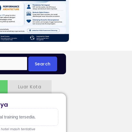
Luar Kota
aya
 training tersedia.
, hotel masih tentative