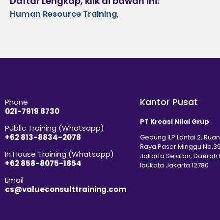
Daftar Lengkap, klik di bawah ini:
Human Resource Training
,
Kantor Pusat
Phone
021-7919 8730
PT Kreasi Nilai Grup
Public Training (Whatsapp)
+62 813-8834-2078
Gedung ILP Lantai 2, Ruan
Raya Pasar Minggu No.39
In House Training (Whatsapp)
Jakarta Selatan, Daerah
+62 858-8075-1854
Ibukota Jakarta 12780
Email
cs@valueconsulttraining.com