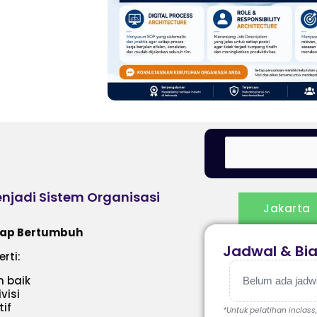
enjadi Sistem Organisasi
Jakarta
Siap Bertumbuh
Jadwal & Bi
rti:
n baik
Belum ada jadwal
visi
tif
*Untuk pelatihan inclass