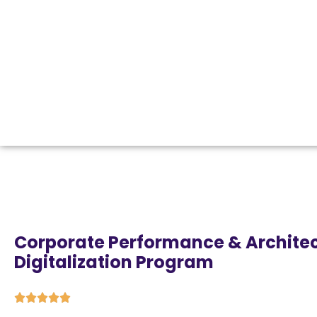
Corporate Performance & Archite
Digitalization Program




