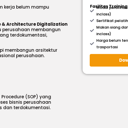
Fasilitas Training
m kerja belum mampu
Modul pelatihan
inclass)
Sertifikat pelati
& Architecture Digitalization
Makan siang dan
ntu perusahaan membangun
inclass)
yang terdokumentasi,
Harga belum te
trasportasi
api membangun arsitektur
asional perusahaan.
Dow
Procedure (SOP) yang
ses bisnis perusahaan
las dan terdokumentasi.