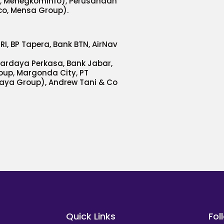
RRI, Menegkominfo), Perusahaan
co, Mensa Group).
RI, BP Tapera, Bank BTN, AirNav
a Hardaya Perkasa, Bank Jabar,
oup, Margonda City, PT
aya Group), Andrew Tani & Co
Quick Links
Fol