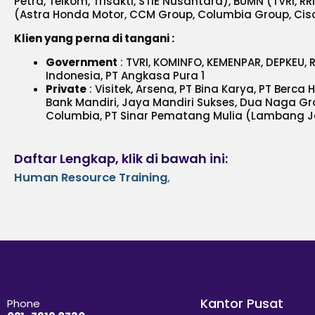
Petra, Telkom, Trisakti, STIE Nusantara), BUMN (TVRI, 
(Astra Honda Motor, CCM Group, Columbia Group, Cis
Klien yang perna di tangani :
Government
: TVRI, KOMINFO, KEMENPAR, DEPKEU, R
Indonesia, PT Angkasa Pura 1
Private
: Visitek, Arsena, PT Bina Karya, PT Berc
Bank Mandiri, Jaya Mandiri Sukses, Dua Naga Gr
Columbia, PT Sinar Pematang Mulia (Lambang J
Daftar Lengkap, klik di bawah ini:
Human Resource Training
,
Kantor Pusat
Phone