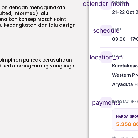
calendar_month
TANGGAL
ption dengan menggunakan
21-22 Oct 
lted, Informed) lalu
enalkan konsep Match Point
u kepangkatan dan lalu design
schedule
WAKTU
09.00 - 17:
location_on
LOKASI
n pimpinan puncak perusahaan
) serta orang-orang yang ingin
Kuretakeso
Western Pr
Aryaduta H
payments
INVESTASI (RP
HARGA GRO
5.350.0
*Harga belum t