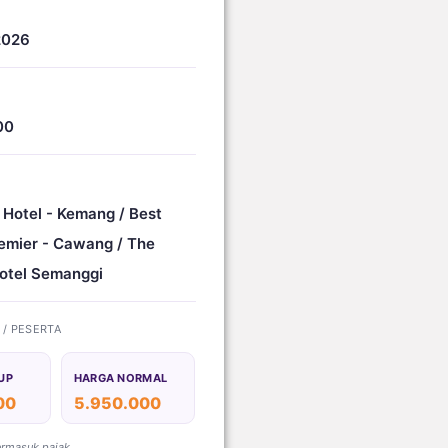
2026
00
 Hotel - Kemang / Best
emier - Cawang / The
otel Semanggi
) / PESERTA
UP
HARGA NORMAL
00
5.950.000
ermasuk pajak