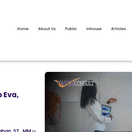
Home
About Us
Public
Inhouse
Articles
b Eva,
aban, ST., MM