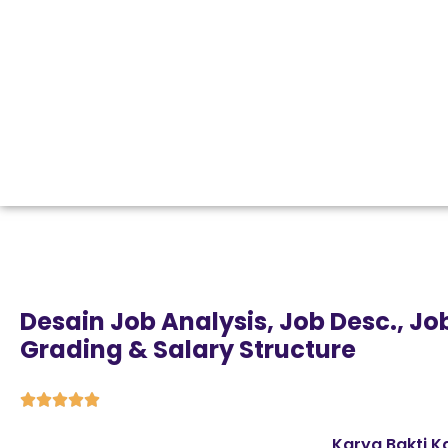
Desain Job Analysis, Job Desc., Jo
Grading & Salary Structure





Karya Bakti K