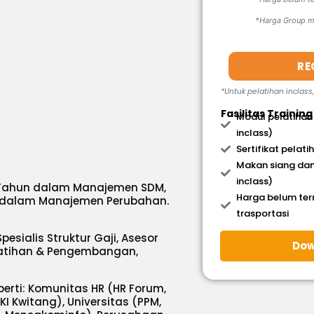
*Harga Group mi
)
RE
*Untuk pelatihan inclass
Fasilitas Training
Modul pelatihan
inclass)
Sertifikat pelati
Makan siang dan
inclass)
 Tahun dalam Manajemen SDM,
Harga belum te
n dalam Manajemen Perubahan.
trasportasi
Spesialis Struktur Gaji, Asesor
Dow
latihan & Pengembangan,
erti: Komunitas HR (HR Forum,
 Kwitang), Universitas (PPM,