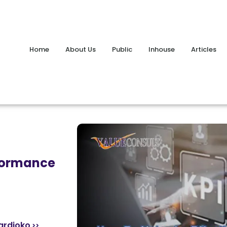
Home
About Us
Public
Inhouse
Articles
rformance
ardjoko