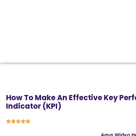
How To Make An Effective Key Pe
Indicator (KPI)





Agus Widyo H