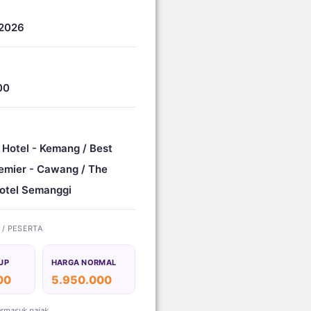
 2026
00
 Hotel - Kemang / Best
emier - Cawang / The
otel Semanggi
) / PESERTA
UP
HARGA NORMAL
00
5.950.000
ermasuk pajak