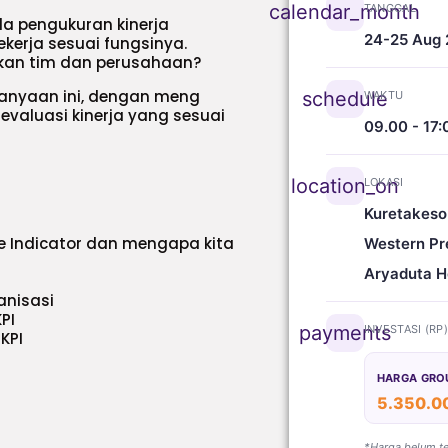
calendar_month
TANGGAL
da pengukuran kinerja
24-25 Aug
kerja sesuai fungsinya.
hkan tim dan perusahaan?
anyaan ini, dengan meng
schedule
WAKTU
evaluasi kinerja yang sesuai
09.00 - 17:
location_on
LOKASI
Kuretakeso
 Indicator dan mengapa kita
Western Pr
Aryaduta H
anisasi
PI
payments
INVESTASI (RP
KPI
HARGA GRO
5.350.0
*Harga belum t