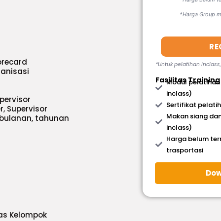
*Harga Group mi
RE
orecard
*Untuk pelatihan inclass
anisasi
Fasilitas Training
Modul pelatihan
inclass)
pervisor
Sertifikat pelati
, Supervisor
Makan siang dan
bulanan, tahunan
inclass)
Harga belum te
trasportasi
Dow
gas Kelompok