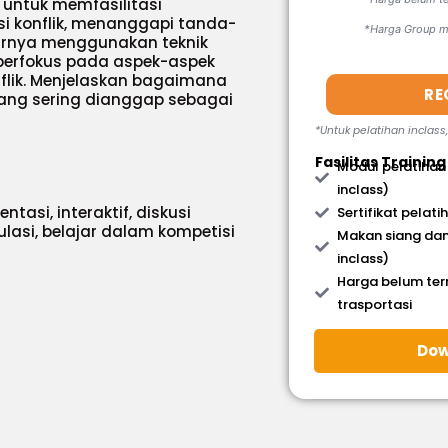
 untuk memfasilitasi
i konflik, menanggapi tanda-
*Harga Group mi
irnya menggunakan teknik
i berfokus pada aspek-aspek
nflik. Menjelaskan bagaimana
RE
yang sering dianggap sebagai
*Untuk pelatihan inclass
Fasilitas Training
Modul pelatihan
inclass)
ntasi, interaktif, diskusi
Sertifikat pelati
mulasi, belajar dalam kompetisi
Makan siang dan
inclass)
Harga belum te
trasportasi
Dow