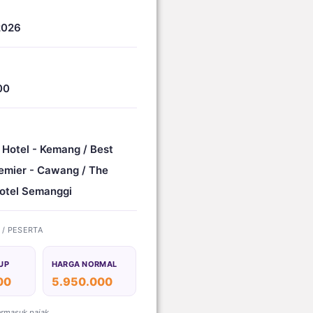
2026
00
 Hotel - Kemang / Best
emier - Cawang / The
otel Semanggi
) / PESERTA
UP
HARGA NORMAL
00
5.950.000
ermasuk pajak