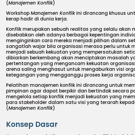
(
Manajemen Konflik
)
Workshop
Manajemen Konflik
ini dirancang khusus unt
kerap hadir di dunia kerja.
Konflik merupakan sebuah realitas yang selalu akan me
disebabkan oleh adanya berbagai kepentingan indiv
menginginkan cara mereka menjadi pilihan dalam seti
sangatlah wajar bila organisasi merasa perlu untuk m
menjadi sebuah kekuatan yang mempersatukan setiap
dibiarkan berkembang akan menciptakan masalah y
pertentangan yang mengancam kekuatan organisasi. K
arena saling menghasut untuk mengaburkan visi org
ketegangan yang mengganggu proses kerja organisas
Pelatihan manajemen konflik ini dirancang untuk m
pimpinan agar dapat berpikir dan bertindak secara po
mengelola setiap konflik menjadi kekuatan yang me
para stakeholder dalam satu visi yang terarah kepad
(
Manajemen Konflik
)
Konsep Dasar