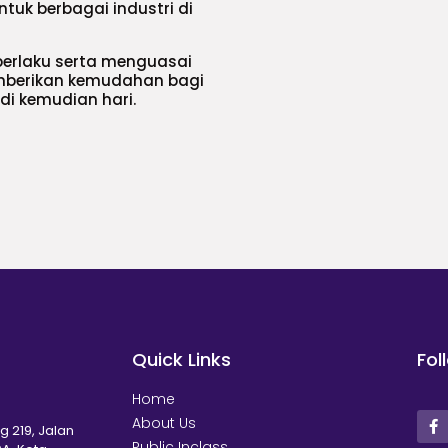
uk berbagai industri di
erlaku serta menguasai
emberikan kemudahan bagi
di kemudian hari.
Quick Links
Fol
Home
About Us
g 219, Jalan
Public Inclass