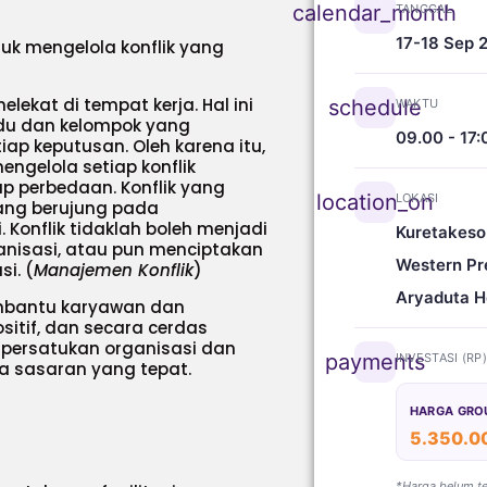
calendar_month
TANGGAL
17-18 Sep 
uk mengelola konflik yang
lekat di tempat kerja. Hal ini
schedule
WAKTU
idu dan kelompok yang
09.00 - 17:
ap keputusan. Oleh karena itu,
engelola setiap konflik
 perbedaan. Konflik yang
location_on
LOKASI
ang berujung pada
onflik tidaklah boleh menjadi
Kuretakeso
anisasi, atau pun menciptakan
Western Pr
i. (
Manajemen Konflik
)
Aryaduta H
embantu karyawan dan
sitif, dan secara cerdas
mpersatukan organisasi dan
payments
INVESTASI (RP
a sasaran yang tepat.
HARGA GRO
5.350.0
*Harga belum t