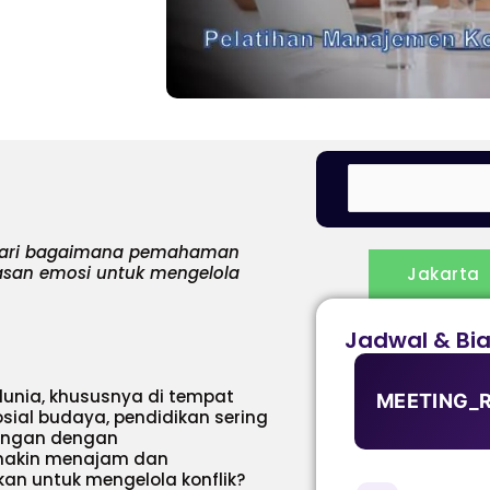
lajari bagaimana pemahaman
asan emosi untuk mengelola
Jakarta
Jadwal & Bi
dunia, khususnya di tempat
MEETING_
osial budaya, pendidikan sering
rangan dengan
emakin menajam dan
an untuk mengelola konflik?